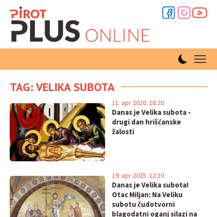
TAG: VELIKA SUBOTA
11. apr 2026. 16:20
Danas je Velika subota -
drugi dan hrišćanske
žalosti
19. apr 2025. 12:10
Danas je Velika subota!
Otac Miljan: Na Veliku
subotu čudotvorni
blagodatni oganj silazi na