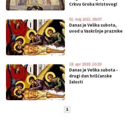
Crkvu Groba Hristovog!
01. maj 2021. 09:07
Danas je Velika subota,
uvod u Vaskršnje praznike
18. apr 2020. 10:20
Danas je Velika subota -
drugi dan hrišćanske
žalosti
1