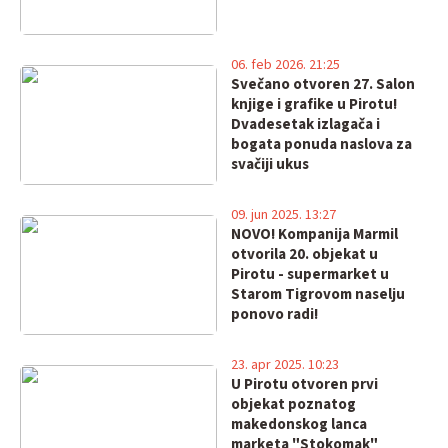
06. feb 2026. 21:25
Svečano otvoren 27. Salon
knjige i grafike u Pirotu!
Dvadesetak izlagača i
bogata ponuda naslova za
svačiji ukus
09. jun 2025. 13:27
NOVO! Kompanija Marmil
otvorila 20. objekat u
Pirotu - supermarket u
Starom Tigrovom naselju
ponovo radi!
23. apr 2025. 10:23
U Pirotu otvoren prvi
objekat poznatog
makedonskog lanca
marketa "Stokomak"