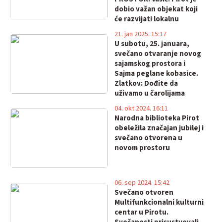
dobio važan objekat koji
će razvijati lokalnu
ekonomiju!
21. jan 2025. 15:17
U subotu, 25. januara,
svečano otvaranje novog
sajamskog prostora i
Sajma peglane kobasice.
Zlatkov: Dođite da
uživamo u čarolijama
našeg kraja!
04. okt 2024. 16:11
Narodna biblioteka Pirot
obeležila značajan jubilej i
svečano otvorena u
novom prostoru
06. sep 2024. 15:42
Svečano otvoren
Multifunkcionalni kulturni
centar u Pirotu.