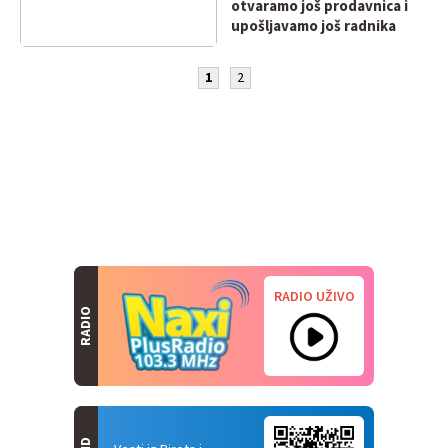
otvaramo još prodavnica i
upošljavamo još radnika
1
2
RADIO UŽIVO
RADIO