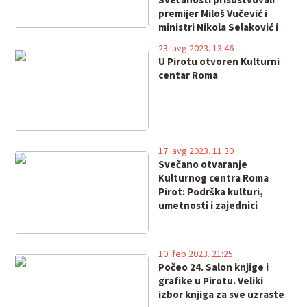
Svečanosti prisustvovali
premijer Miloš Vučević i
ministri Nikola Selaković i
Darko Glišić
23. avg 2023. 13:46
U Pirotu otvoren Kulturni
centar Roma
17. avg 2023. 11:30
Svečano otvaranje
Kulturnog centra Roma
Pirot: Podrška kulturi,
umetnosti i zajednici
10. feb 2023. 21:25
Počeo 24. Salon knjige i
grafike u Pirotu. Veliki
izbor knjiga za sve uzraste