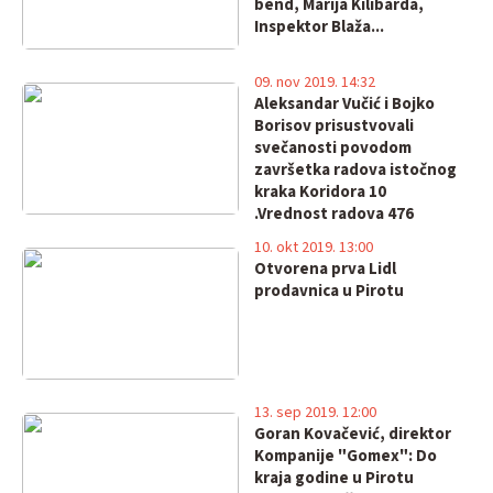
bend, Marija Kilibarda,
Inspektor Blaža...
09. nov 2019. 14:32
Aleksandar Vučić i Bojko
Borisov prisustvovali
svečanosti povodom
završetka radova istočnog
kraka Koridora 10
.Vrednost radova 476
miliona evra.
10. okt 2019. 13:00
Otvorena prva Lidl
prodavnica u Pirotu
13. sep 2019. 12:00
Goran Kovačević, direktor
Kompanije "Gomex": Do
kraja godine u Pirotu