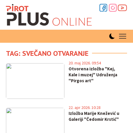
TAG: SVEČANO OTVARANJE
20. maj 2026. 09:54
Otvorena izložba "Kej,
Kale i muzej" Udruženja
"Pirgos art"
22. apr 2026. 10:28
Izložba Marije Knežević u
Galeriji "Čedomir Krstić"