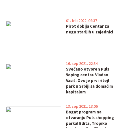
01. feb 2022. 09:37
Pirot dobija Centar za
negu starijih u zajednici
16. sep 2021. 22:34
Svečano otvoren Puls
šoping centar. Vladan
Vasić: Ovo je prvi ritejl
park u Srbiji sa domaćim
kapitalom
13. sep 2021. 13:06
Bogat program na
otvaranju Puls shopping
parka! Edita, Tropiko