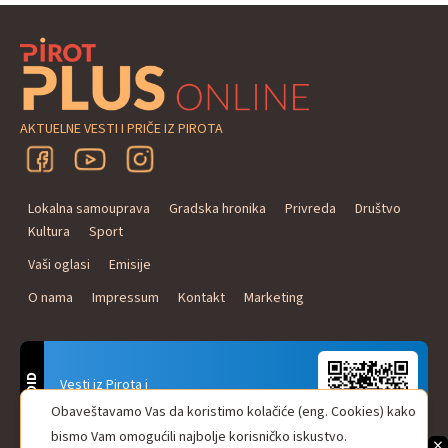
AKTUELNE VESTI I PRIČE IZ PIROTA
Lokalna samouprava
Gradska hronika
Privreda
Društvo
Kultura
Sport
Vaši oglasi
Emisije
O nama
Impressum
Kontakt
Marketing
ANDROID
Vesti iz Pirota i
Naxi Plus Radio
Obaveštavamo Vas da koristimo kolačiće (eng. Cookies) kako
Uvek u Vašem džepu!
bismo Vam omogućili najbolje korisničko iskustvo.
×