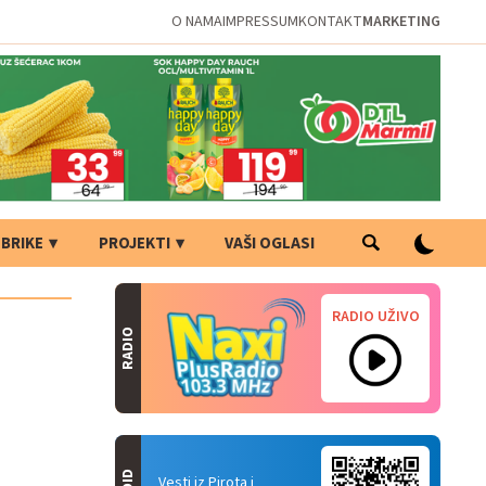
O NAMA
IMPRESSUM
KONTAKT
MARKETING
BRIKE
PROJEKTI
VAŠI OGLASI
RADIO UŽIVO
RADIO
Vesti iz Pirota i