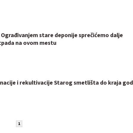
: Ograđivanjem stare deponije sprečićemo dalje
otpada na ovom mestu
nacije i rekultivacije Starog smetlišta do kraja go
1