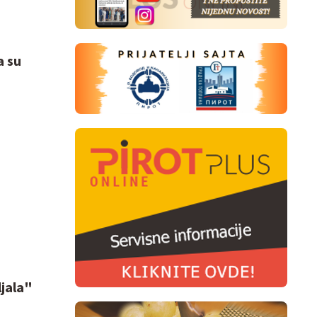
a su
ljala"