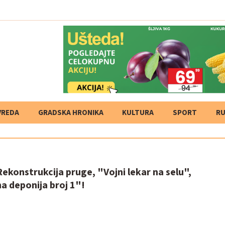
VREDA
GRADSKA HRONIKA
KULTURA
SPORT
RU
 Rekonstrukcija pruge, "Vojni lekar na selu",
a deponija broj 1"!