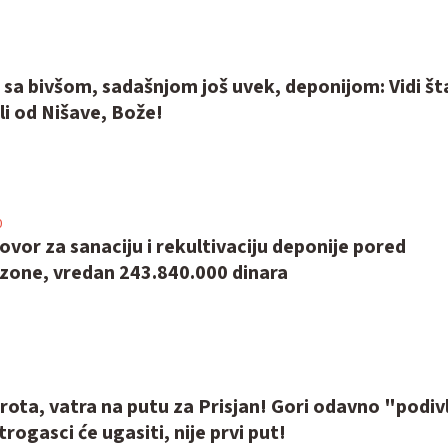
t sa bivšom, sadašnjom još uvek, deponijom: Vidi št
i od Nišave, Bože!
0
vor za sanaciju i rekultivaciju deponije pored
 zone, vredan 243.840.000 dinara
rota, vatra na putu za Prisjan! Gori odavno "podiv
rogasci će ugasiti, nije prvi put!