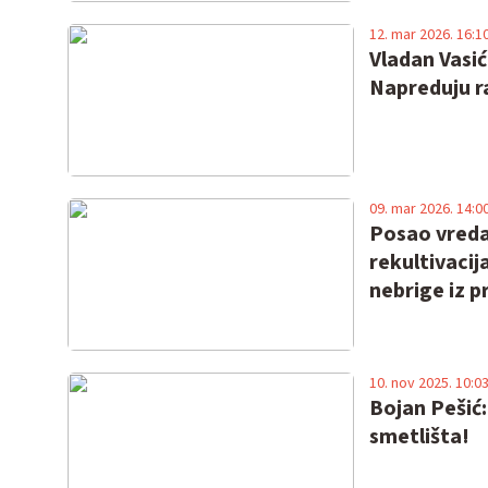
12. mar 2026. 16:1
Vladan Vasić
Napreduju ra
09. mar 2026. 14:0
Posao vreda
rekultivacij
nebrige iz p
10. nov 2025. 10:0
Bojan Pešić:
smetlišta!