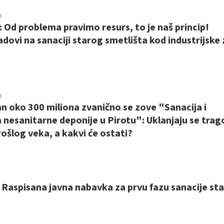
0
: Od problema pravimo resurs, to je naš princip!
dovi na sanaciji starog smetlišta kod industrijske
0
n oko 300 miliona zvanično se zove "Sanacija i
a nesanitarne deponije u Pirotu": Uklanjaju se trag
rošlog veka, a kakvi će ostati?
3
 Raspisana javna nabavka za prvu fazu sanacije st