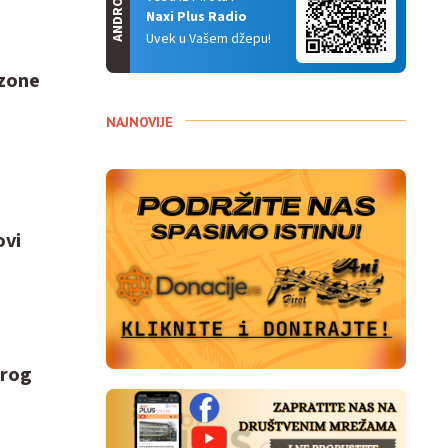
ANDROID
Naxi Plus Radio
Uvek u Vašem džepu!
 zone
NAJNOVIJE
ovi
arog