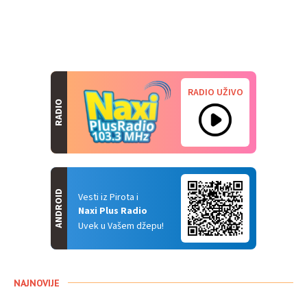
RADIO UŽIVO
RADIO
ANDROID
Vesti iz Pirota i
Naxi Plus Radio
Uvek u Vašem džepu!
NAJNOVIJE