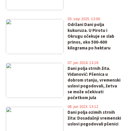
03. sep 2025. 13:00
Održani Dani polja
kukuruza. U Pirotu i
Okrugu očekuje se slab
prinos, oko 500-600
kilograma po hektaru
07. jun 2024. 13:16
Dani polja strnih žita.
Vidanović: Pšenica u
dobrom stanju, vremenski
uslovi pogodovali, žetva
se može očekivati
početkom jula
08. jun 2023. 13:12
Dani polja ozimih strnih
žita: Dosadašnji vremenski
uslovi pogodovali pšenici