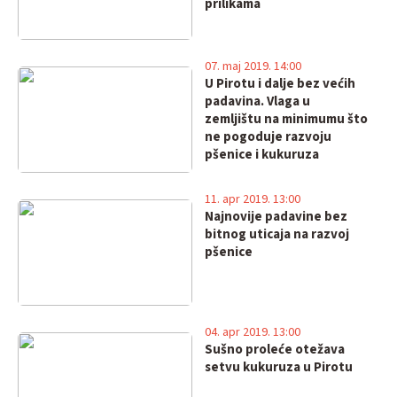
prilikama
07. maj 2019. 14:00
U Pirotu i dalje bez većih
padavina. Vlaga u
zemljištu na minimumu što
ne pogoduje razvoju
pšenice i kukuruza
11. apr 2019. 13:00
Najnovije padavine bez
bitnog uticaja na razvoj
pšenice
04. apr 2019. 13:00
Sušno proleće otežava
setvu kukuruza u Pirotu