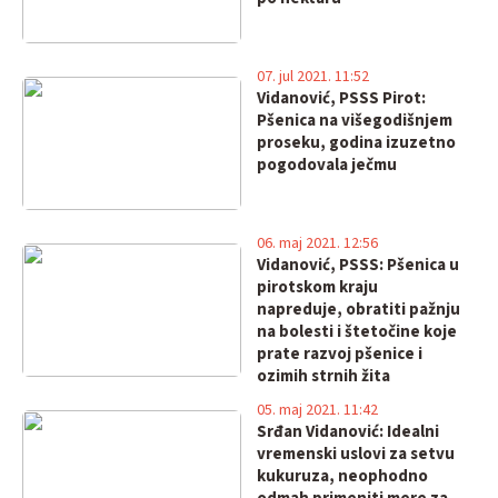
07. jul 2021. 11:52
Vidanović, PSSS Pirot:
Pšenica na višegodišnjem
proseku, godina izuzetno
pogodovala ječmu
06. maj 2021. 12:56
Vidanović, PSSS: Pšenica u
pirotskom kraju
napreduje, obratiti pažnju
na bolesti i štetočine koje
prate razvoj pšenice i
ozimih strnih žita
05. maj 2021. 11:42
Srđan Vidanović: Idealni
vremenski uslovi za setvu
kukuruza, neophodno