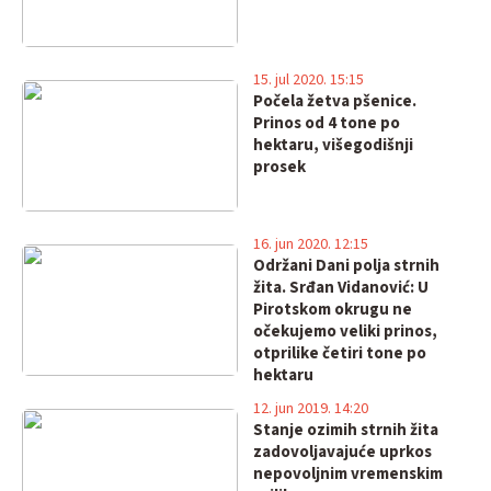
15. jul 2020. 15:15
Počela žetva pšenice.
Prinos od 4 tone po
hektaru, višegodišnji
prosek
16. jun 2020. 12:15
Održani Dani polja strnih
žita. Srđan Vidanović: U
Pirotskom okrugu ne
očekujemo veliki prinos,
otprilike četiri tone po
hektaru
12. jun 2019. 14:20
Stanje ozimih strnih žita
zadovoljavajuće uprkos
nepovoljnim vremenskim