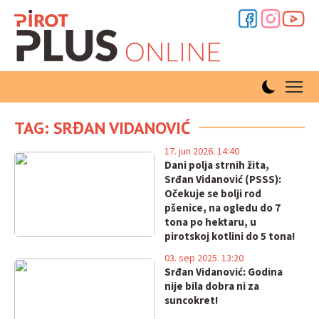
TAG: SRĐAN VIDANOVIĆ
17. jun 2026. 14:40
Dani polja strnih žita,
Srđan Vidanović (PSSS):
Očekuje se bolji rod
pšenice, na ogledu do 7
tona po hektaru, u
pirotskoj kotlini do 5 tona!
03. sep 2025. 13:20
Srđan Vidanović: Godina
nije bila dobra ni za
suncokret!