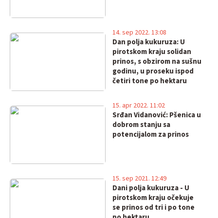
14. sep 2022. 13:08
Dan polja kukuruza: U
pirotskom kraju solidan
prinos, s obzirom na sušnu
godinu, u proseku ispod
četiri tone po hektaru
15. apr 2022. 11:02
Srđan Vidanović: Pšenica u
dobrom stanju sa
potencijalom za prinos
15. sep 2021. 12:49
Dani polja kukuruza - U
pirotskom kraju očekuje
se prinos od tri i po tone
po hektaru