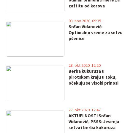
odmah primeniti mere za
zaštitu od korova
03. nov 2020. 09:35
Srđan Vidanović:
Optimalno vreme za setvu
pšenice
28. okt 2020. 12:20
Berba kukuruza u
pirotskom kraju u toku,
očekuju se visoki prinosi
27. okt 2020. 12:47
AKTUELNOSTI Srđan
Vidanović, PSSS: Jesenja
setva i berba kukuruza