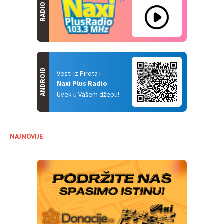
RADIO
ANDROID
Vesti iz Pirota i
Naxi Plus Radio
Uvek u Vašem džepu!
NAJNOVIJE