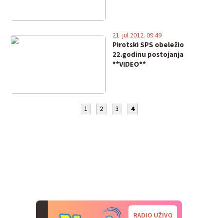
21. jul 2012. 09:49
Pirotski SPS obeležio
22.godinu postojanja
**VIDEO**
1
2
3
4
RADIO UŽIVO