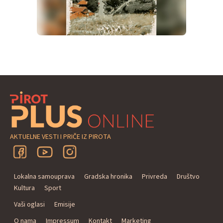
AKTUELNE VESTI I PRIČE IZ PIROTA
Lokalna samouprava
Gradska hronika
Privreda
Društvo
Kultura
Sport
Vaši oglasi
Emisije
O nama
Impressum
Kontakt
Marketing