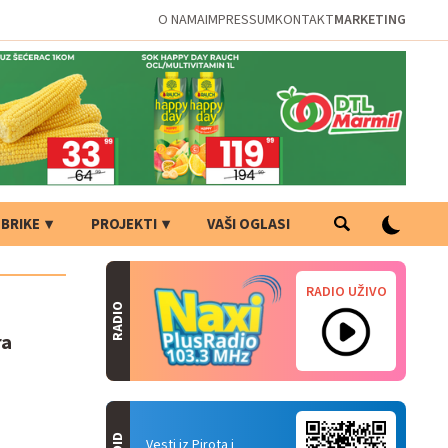
O NAMA
IMPRESSUM
KONTAKT
MARKETING
BRIKE
PROJEKTI
VAŠI OGLASI
RADIO UŽIVO
RADIO
ra
Vesti iz Pirota i