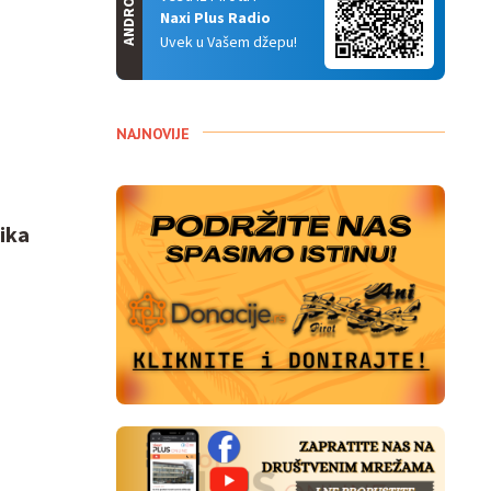
ANDROID
Naxi Plus Radio
Uvek u Vašem džepu!
NAJNOVIJE
ika