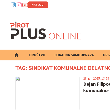
NASLOVI
DRUŠTVO
LOKALNA SAMOUPRAVA
PRETRAGA
PRI
TAG: SINDIKAT KOMUNALNE DELATN
28. jan 2025. 13:59
Dejan Filip
komunalno-s