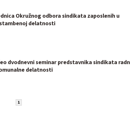
dnica Okružnog odbora sindikata zaposlenih u
stambenoj delatnosti
čeo dvodnevni seminar predstavnika sindikata radn
omunalne delatnosti
1