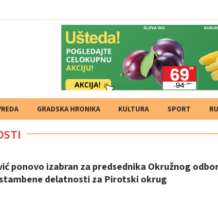
VREDA
GRADSKA HRONIKA
KULTURA
SPORT
RU
OSTI
ović ponovo izabran za predsednika Okružnog odbo
tambene delatnosti za Pirotski okrug