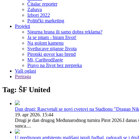
Čitalac reporter
Zabava
Izbori 2022
Politički marketing
Projekti
Sigurna hrana ili samo dobra reklama?
Ja se pitam - biram život!
Na golom kamenu
Svetlucave nijanse života
Pirotski govor kao brend
Mi, Caribrodžanje
Pravo na život bez prepreka
Vaši oglasi
Pretraga
Tag: ŠF United
Dan drugi: Rascvetali se novi cvetovi na Stadionu "Dragan Nik
19. apr 2026. 15:44
Drugi je dan drugog Međunarodnog turnira Pirot 2026.I danas se
sunca....
U predivnom ambijentu mališani igrali fudbal, radovali se i dr