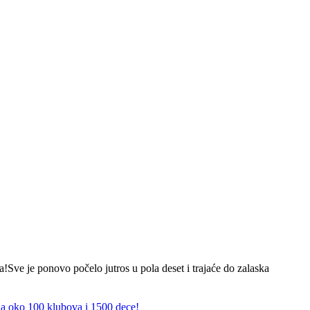
Sve je ponovo počelo jutros u pola deset i trajaće do zalaska
ana oko 100 klubova i 1500 dece!