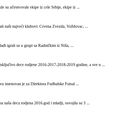
su učestvovale ekipe iz cele Srbije, ekipe iz ...
li naši najveći klubovi: Crvena Zvezda, Voždovac, ...
 igrali su u grupi sa Radničkim iz Niša, ...
sključivo dece rodjene 2016-2017-2018-2019 godine, a sve u ...
vu imenovan je za Direktora Fudbalske Futsal ...
 naša deca rodjena 2016.god i mladji, osvojila su 3 ...