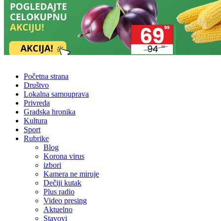
Početna strana
Društvo
Lokalna samouprava
Privreda
Gradska hronika
Kultura
Sport
Rubrike
Blog
Korona virus
izbori
Kamera ne miruje
Dečiji kutak
Plus radio
Video presing
Aktuelno
Stavovi