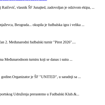
Raičević, vlasnik ŠF Junajted, zadovoljan je odzivom ekipa, ...
ževca, Beograda... okupila je fudbalska igra i velika ...
ržan 2. Međunarodni fudbalski turnir "Pirot 2026"....
 na Međunarodnom turniru koji se danas i sutra ...
8. godine.Organizator je ŠF "UNITED", u saradnji sa ...
 Sportskog Udruženja prerastemo u Fudbalski Klub.&...