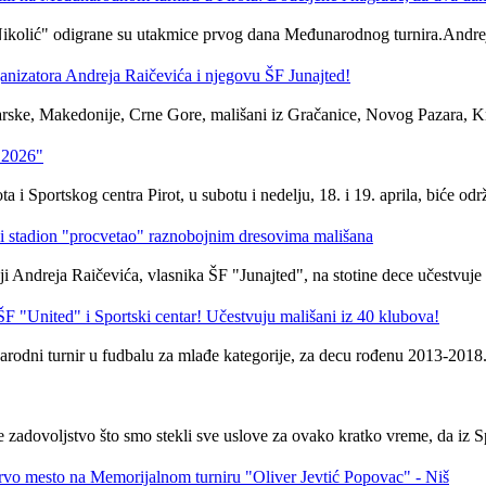
Nikolić" odigrane su utakmice prvog dana Međunarodnog turnira.Andrej 
ganizatora Andreja Raičevića i njegovu ŠF Junajted!
arske, Makedonije, Crne Gore, mališani iz Gračanice, Novog Pazara, Knja
t 2026"
 i Sportskog centra Pirot, u subotu i nedelju, 18. i 19. aprila, biće od
ski stadion "procvetao" raznobojnim dresovima mališana
deji Andreja Raičevića, vlasnika ŠF "Junajted", na stotine dece učestvuje
F "United" i Sportski centar! Učestvuju mališani iz 40 klubova!
đunarodni turnir u fudbalu za mlađe kategorije, za decu rođenu 2013-201
je zadovoljstvo što smo stekli sve uslove za ovako kratko vreme, da iz
prvo mesto na Memorijalnom turniru "Oliver Jevtić Popovac" - Niš