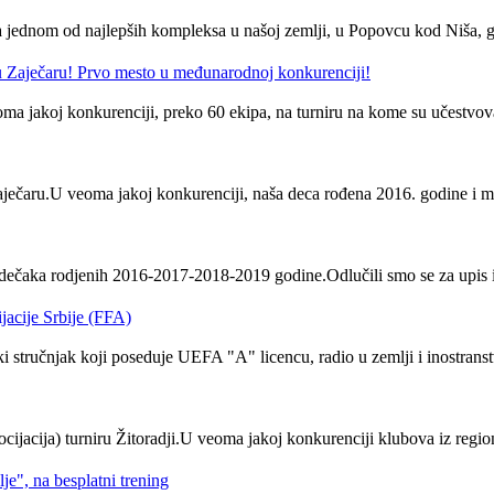
 jednom od najlepših kompleksa u našoj zemlji, u Popovcu kod Niša, gde 
 Zaječaru! Prvo mesto u međunarodnoj konkurenciji!
ma jakoj konkurenciji, preko 60 ekipa, na turniru na kome su učestvova
čaru.U veoma jakoj konkurenciji, naša deca rođena 2016. godine i mlađi
ečaka rodjenih 2016-2017-2018-2019 godine.Odlučili smo se za upis i
jacije Srbije (FFA)
stručnjak koji poseduje UEFA "A" licencu, radio u zemlji i inostranst
jacija) turniru Žitoradji.U veoma jakoj konkurenciji klubova iz regiona
", na besplatni trening