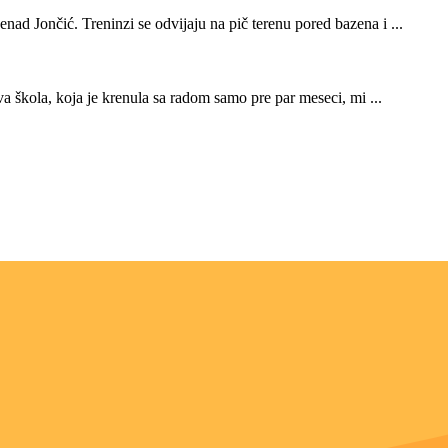
ad Jončić. Treninzi se odvijaju na pič terenu pored bazena i ...
kola, koja je krenula sa radom samo pre par meseci, mi ...