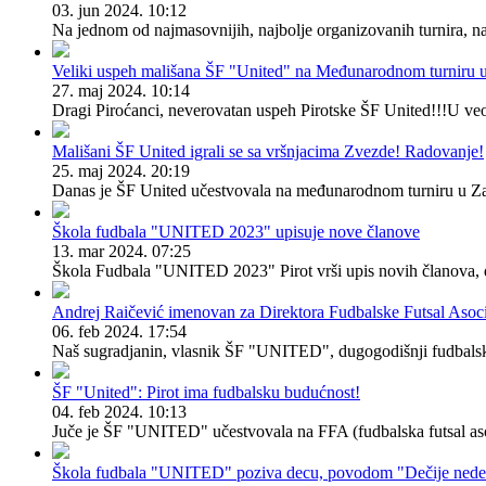
03. jun 2024. 10:12
Na jednom od najmasovnijih, najbolje organizovanih turnira, na
Veliki uspeh mališana ŠF "United" na Međunarodnom turniru u
27. maj 2024. 10:14
Dragi Piroćanci, neverovatan uspeh Pirotske ŠF United!!!U veo
Mališani ŠF United igrali se sa vršnjacima Zvezde! Radovanje!
25. maj 2024. 20:19
Danas je ŠF United učestvovala na međunarodnom turniru u Zaje
Škola fudbala "UNITED 2023" upisuje nove članove
13. mar 2024. 07:25
Škola Fudbala "UNITED 2023" Pirot vrši upis novih članova, d
Andrej Raičević imenovan za Direktora Fudbalske Futsal Asoci
06. feb 2024. 17:54
Naš sugradjanin, vlasnik ŠF "UNITED", dugogodišnji fudbalski 
ŠF "United": Pirot ima fudbalsku budućnost!
04. feb 2024. 10:13
Juče je ŠF "UNITED" učestvovala na FFA (fudbalska futsal asoci
Škola fudbala "UNITED" poziva decu, povodom "Dečije nedelje