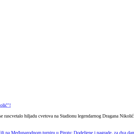
olić"!
 rascvetalo hiljadu cvetova na Stadionu legendarnog Dragana Nikolića!
užili na Međunarodnom turniru u Pirotu: Dodeljene i nagrade, za dva d