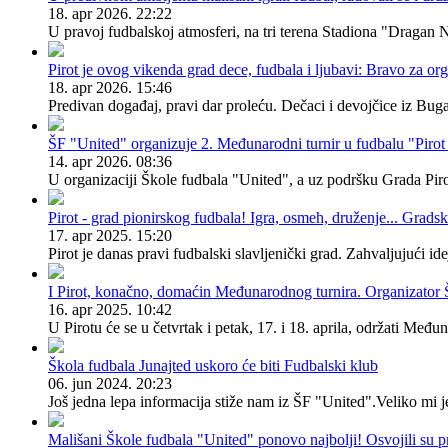
18. apr 2026. 22:22
U pravoj fudbalskoj atmosferi, na tri terena Stadiona "Dragan 
Pirot je ovog vikenda grad dece, fudbala i ljubavi: Bravo za or
18. apr 2026. 15:46
Predivan događaj, pravi dar proleću. Dečaci i devojčice iz Bug
ŠF "United" organizuje 2. Međunarodni turnir u fudbalu "Piro
14. apr 2026. 08:36
U organizaciji Škole fudbala "United", a uz podršku Grada Pirota
Pirot - grad pionirskog fudbala! Igra, osmeh, druženje... Grad
17. apr 2025. 15:20
Pirot je danas pravi fudbalski slavljenički grad. Zahvaljujući i
I Pirot, konačno, domaćin Međunarodnog turnira. Organizator Š
16. apr 2025. 10:42
U Pirotu će se u četvrtak i petak, 17. i 18. aprila, održati Me
Škola fudbala Junajted uskoro će biti Fudbalski klub
06. jun 2024. 20:23
Još jedna lepa informacija stiže nam iz ŠF "United".Veliko mi 
Mališani Škole fudbala "United" ponovo najbolji! Osvojili su 