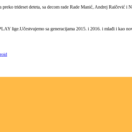
preko trideset deteta, sa decom rade Rade Manić, Andrej Raičević i Nen
 lige.Učestvujemo sa generacijama 2015. i 2016. i mlađi i kao nova š
roid