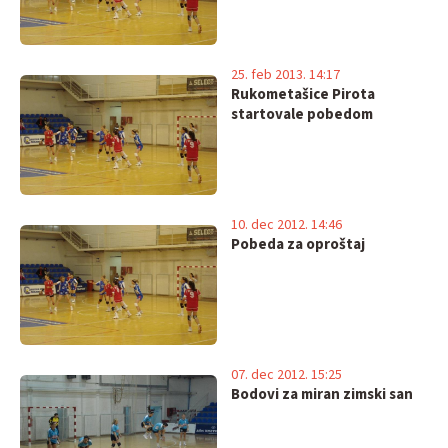
25. feb 2013. 14:17
Rukometašice Pirota
startovale pobedom
10. dec 2012. 14:46
Pobeda za oproštaj
07. dec 2012. 15:25
Bodovi za miran zimski san