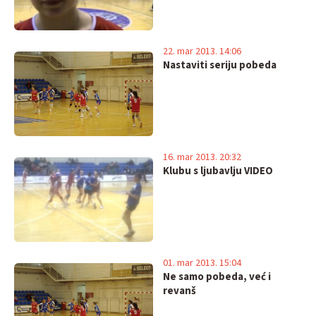
22. mar 2013. 14:06
Nastaviti seriju pobeda
16. mar 2013. 20:32
Klubu s ljubavlju VIDEO
01. mar 2013. 15:04
Ne samo pobeda, već i
revanš