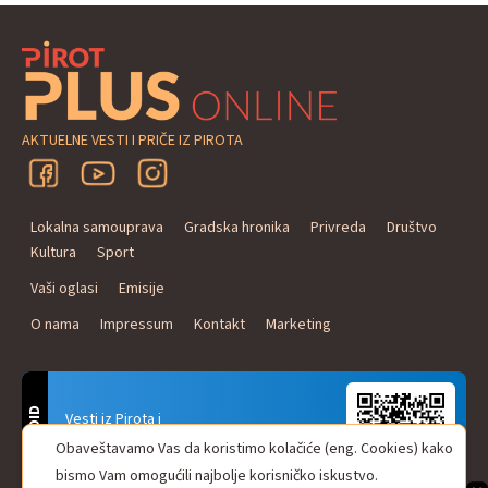
AKTUELNE VESTI I PRIČE IZ PIROTA
Lokalna samouprava
Gradska hronika
Privreda
Društvo
Kultura
Sport
Vaši oglasi
Emisije
O nama
Impressum
Kontakt
Marketing
ANDROID
Vesti iz Pirota i
Naxi Plus Radio
Obaveštavamo Vas da koristimo kolačiće (eng. Cookies) kako
Uvek u Vašem džepu!
bismo Vam omogućili najbolje korisničko iskustvo.