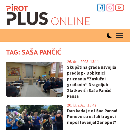
TAG: SAŠA PANČIĆ
26. dec 2025. 13:11
Skupština grada usvojila
predlog - Dobitnici
priznanja “Zaslužni
građanin” Dragoljub
Zlatković i Saša Pančić
Pansa
20. jul 2025. 15:42
Dan kada je otišao Pansa!
Ponovo su ostali tragovi
nepoštovanja! Zar opet?