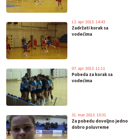
12. apr 2013. 14:43
Zadržati korak sa
vodećima
07. apr 2013. 11:11
Pobeda za korak sa
vodećima
31. mar 2013. 10:31
Za pobedu dovoljno jedno
dobro poluvreme