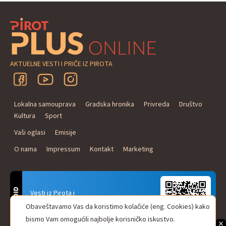
AKTUELNE VESTI I PRIČE IZ PIROTA
Lokalna samouprava
Gradska hronika
Privreda
Društvo
Kultura
Sport
Vaši oglasi
Emisije
O nama
Impressum
Kontakt
Marketing
ANDROID
Vesti iz Pirota i
Naxi Plus Radio
Obaveštavamo Vas da koristimo kolačiće (eng. Cookies) kako
Uvek u Vašem džepu!
bismo Vam omogućili najbolje korisničko iskustvo.
×