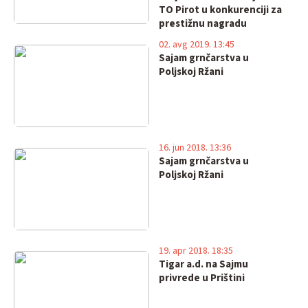
TO Pirot u konkurenciji za
prestižnu nagradu
"Turistički cvet"
02. avg 2019. 13:45
Sajam grnčarstva u
Poljskoj Ržani
16. jun 2018. 13:36
Sajam grnčarstva u
Poljskoj Ržani
19. apr 2018. 18:35
Tigar a.d. na Sajmu
privrede u Prištini