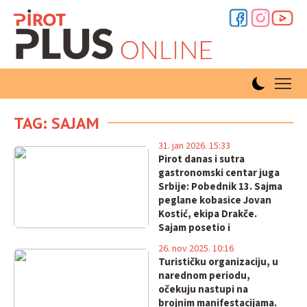
TAG: SAJAM
31. jan 2026. 15:33
Pirot danas i sutra
gastronomski centar juga
Srbije: Pobednik 13. Sajma
peglane kobasice Jovan
Kostić, ekipa Drakče.
Sajam posetio i
potpredsednik Vlade Ivica
26. nov 2025. 10:16
Dačić
Turističku organizaciju, u
narednom periodu,
očekuju nastupi na
brojnim manifestacijama.