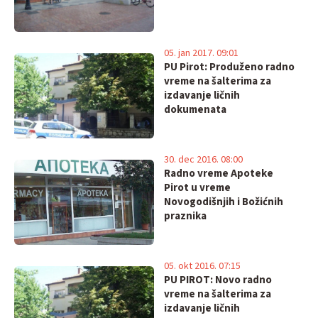
05. jan 2017. 09:01
PU Pirot: Produženo radno
vreme na šalterima za
izdavanje ličnih
dokumenata
30. dec 2016. 08:00
Radno vreme Apoteke
Pirot u vreme
Novogodišnjih i Božićnih
praznika
05. okt 2016. 07:15
PU PIROT: Novo radno
vreme na šalterima za
izdavanje ličnih