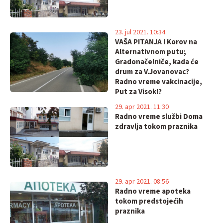
23. jul 2021. 10:34
VAŠA PITANJA ! Korov na
Alternativnom putu;
Gradonačelniče, kada će
drum za V.Jovanovac?
Radno vreme vakcinacije,
Put za Visok!?
29. apr 2021. 11:30
Radno vreme službi Doma
zdravlja tokom praznika
29. apr 2021. 08:56
Radno vreme apoteka
tokom predstojećih
praznika