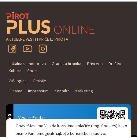
AKTUELNE VESTI I PRIČE IZ PIROTA
Lokalna samouprava
Gradska hronika
Privreda
Društvo
Kultura
Sport
Vaši oglasi
Emisije
O nama
Impressum
Kontakt
Marketing
ANDROID
Vesti iz Pirota i
Naxi Plus Radio
Obaveštavamo Vas da koristimo kolačiće (eng. Cookies) kako
Uvek u Vašem džepu!
bismo Vam omogućili najbolje korisničko iskustvo.