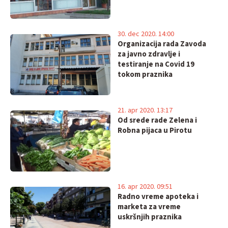
30. dec 2020. 14:00
Organizacija rada Zavoda
za javno zdravlje i
testiranje na Covid 19
tokom praznika
21. apr 2020. 13:17
Od srede rade Zelena i
Robna pijaca u Pirotu
16. apr 2020. 09:51
Radno vreme apoteka i
marketa za vreme
uskršnjih praznika