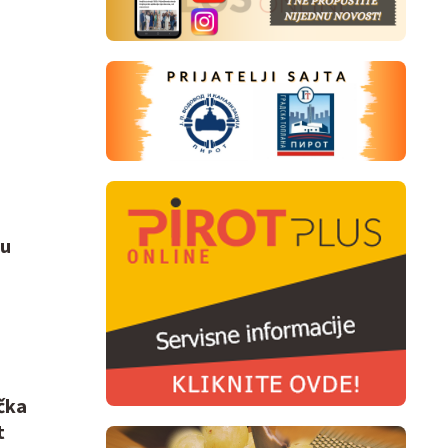
ju
čka
t