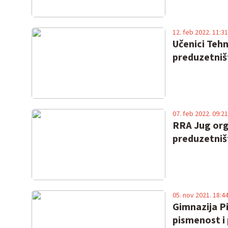
12. feb 2022. 11:31
Učenici Tehn
preduzetniš
07. feb 2022. 09:21
RRA Jug org
preduzetniš
05. nov 2021. 18:4
Gimnazija Pi
pismenost i 