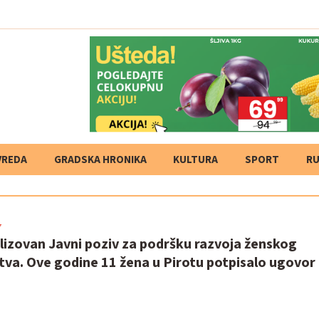
VREDA
GRADSKA HRONIKA
KULTURA
SPORT
RU
7
lizovan Javni poziv za podršku razvoja ženskog
tva. Ove godine 11 žena u Pirotu potpisalo ugovor