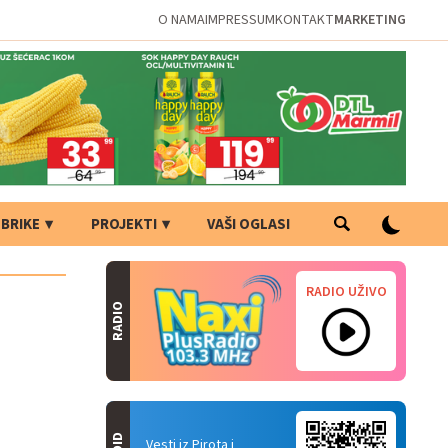
O NAMA
IMPRESSUM
KONTAKT
MARKETING
BRIKE
PROJEKTI
VAŠI OGLASI
RADIO UŽIVO
RADIO
Vesti iz Pirota i