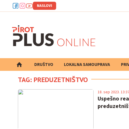
NASLOVI
DRUŠTVO
LOKALNA SAMOUPRAVA
PRETRAGA
PRI
TAG: PREDUZETNIŠTVO
18. sep 2023. 13:3
Uspešno rea
preduzetniš