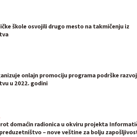
ičke škole osvojili drugo mesto na takmičenju iz
tva
anizuje onlajn promociju programa podrške razvo
tvu u 2022. godini
4
rot domaćin radionica u okviru projekta Informati
preduzetništvo – nove veštine za bolju zapošljivos