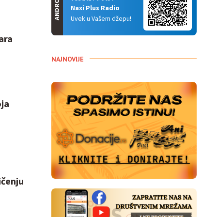
ANDROID
Naxi Plus Radio
Uvek u Vašem džepu!
ara
NAJNOVIJE
oja
ičenju