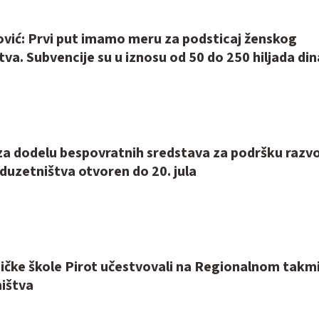
vić: Prvi put imamo meru za podsticaj ženskog
va. Subvencije su u iznosu od 50 do 250 hiljada din
 za dodelu bespovratnih sredstava za podršku razv
duzetništva otvoren do 20. jula
3
ničke škole Pirot učestvovali na Regionalnom takm
ništva