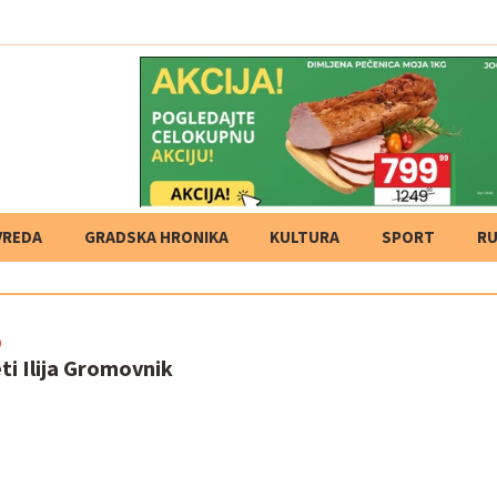
VREDA
GRADSKA HRONIKA
KULTURA
SPORT
RU
0
ti Ilija Gromovnik