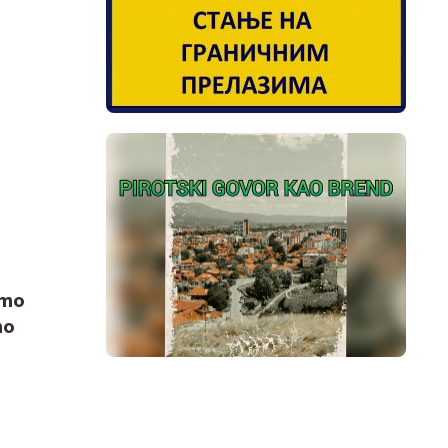
imo
mo