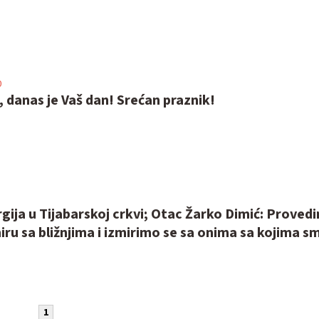
0
 danas je Vaš dan! Srećan praznik!
rgija u Tijabarskoj crkvi; Otac Žarko Dimić: Proved
iru sa bližnjima i izmirimo se sa onima sa kojima s
1