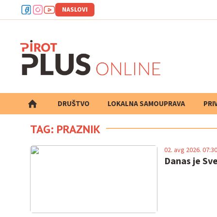
NASLOVI
DRUŠTVO
LOKALNA SAMOUPRAVA
PRETRAGA
PRI
TAG: PRAZNIK
02. avg 2026. 07:3
Danas je Sve