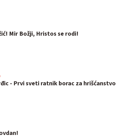
ć! Mir Božji, Hristos se rodi!
0
đic - Prvi sveti ratnik borac za hrišćanstvo
dovdan!