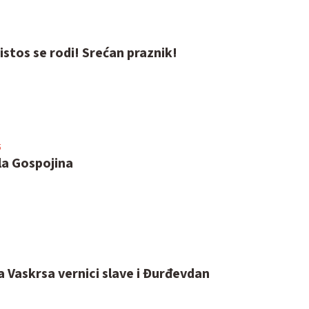
ristos se rodi! Srećan praznik!
5
la Gospojina
 Vaskrsa vernici slave i Đurđevdan