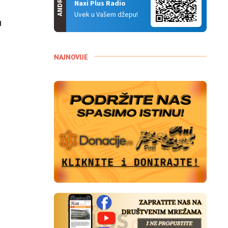
ANDROID
Naxi Plus Radio
Uvek u Vašem džepu!
u
NAJNOVIJE