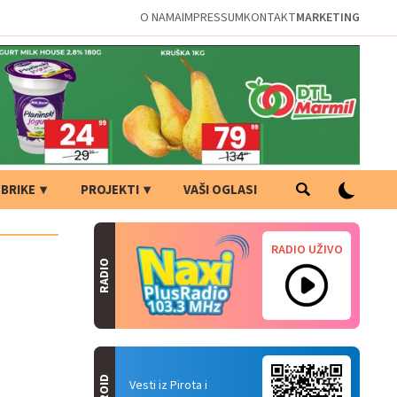
O NAMA
IMPRESSUM
KONTAKT
MARKETING
BRIKE
PROJEKTI
VAŠI OGLASI
RADIO UŽIVO
RADIO
Vesti iz Pirota i