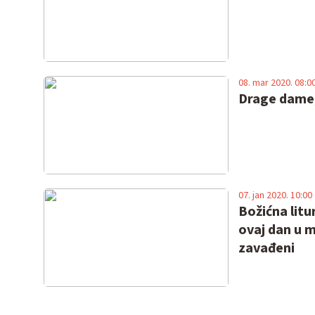
08. mar 2020. 08:0
Drage dame,
07. jan 2020. 10:00
Božićna litu
ovaj dan u m
zavađeni