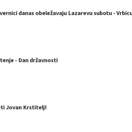
vernici danas obeležavaju Lazarevu subotu - Vrbic
tenje - Dan državnosti
ti Jovan Krstitelj!