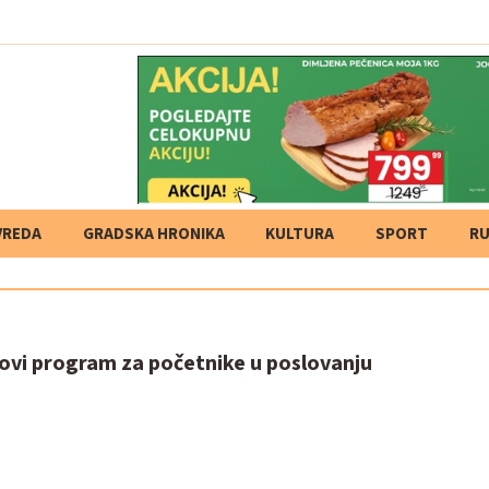
VREDA
GRADSKA HRONIKA
KULTURA
SPORT
RU
ovi program za početnike u poslovanju