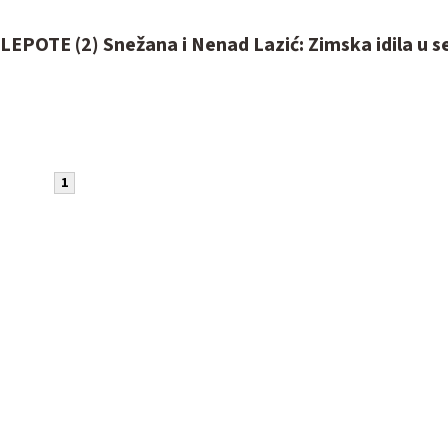
EPOTE (2) Snežana i Nenad Lazić: Zimska idila u s
1