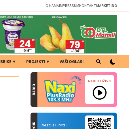
O NAMA
IMPRESSUM
KONTAKT
MARKETING
BRIKE
PROJEKTI
VAŠI OGLASI
RADIO UŽIVO
RADIO
Vesti iz Pirota i