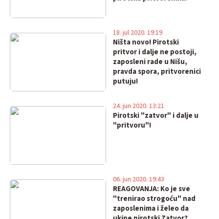
18. jul 2020. 19:19
Ništa novo! Pirotski
pritvor i dalje ne postoji,
zaposleni rade u Nišu,
pravda spora, pritvorenici
putuju!
24. jun 2020. 13:21
Pirotski "zatvor" i dalje u
"pritvoru"!
06. jun 2020. 19:43
REAGOVANJA: Ko je sve
"trenirao strogoću" nad
zaposlenima i želeo da
ukine pirotski Zatvor?