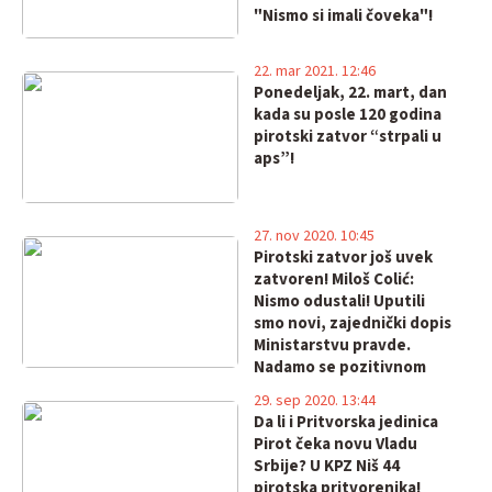
"Nismo si imali čoveka"!
22. mar 2021. 12:46
Ponedeljak, 22. mart, dan
kada su posle 120 godina
pirotski zatvor “strpali u
aps”!
27. nov 2020. 10:45
Pirotski zatvor još uvek
zatvoren! Miloš Colić:
Nismo odustali! Uputili
smo novi, zajednički dopis
Ministarstvu pravde.
Nadamo se pozitivnom
odgovoru
29. sep 2020. 13:44
Da li i Pritvorska jedinica
Pirot čeka novu Vladu
Srbije? U KPZ Niš 44
pirotska pritvorenika!