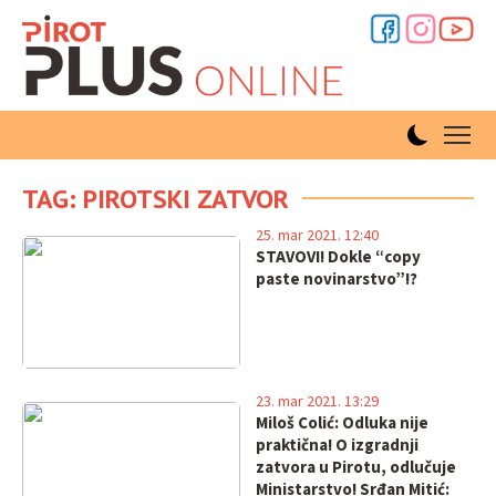
TAG: PIROTSKI ZATVOR
25. mar 2021. 12:40
STAVOVI! Dokle “copy
paste novinarstvo”!?
23. mar 2021. 13:29
Miloš Colić: Odluka nije
praktična! O izgradnji
zatvora u Pirotu, odlučuje
Ministarstvo! Srđan Mitić: