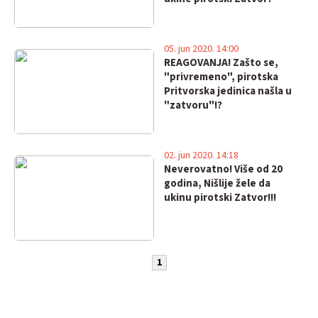
05. jun 2020. 14:00
REAGOVANJA! Zašto se,
"privremeno", pirotska
Pritvorska jedinica našla u
"zatvoru"!?
02. jun 2020. 14:18
Neverovatno! Više od 20
godina, Nišlije žele da
ukinu pirotski Zatvor!!!
1