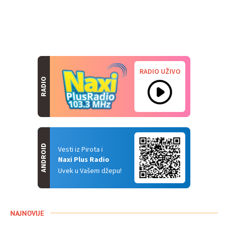
RADIO UŽIVO
RADIO
ANDROID
Vesti iz Pirota i
Naxi Plus Radio
Uvek u Vašem džepu!
NAJNOVIJE