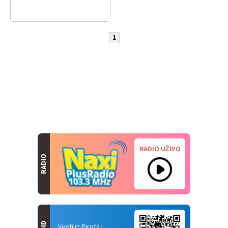
1
RADIO UŽIVO
RADIO
Vesti iz Pirota i