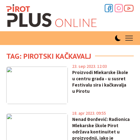
TAG: PIROTSKI KAČKAVALJ
23. sep 2023. 12:03
Proizvodi Mlekarske škole
u centru grada - u susret
Festivalu sira i kačkavalja
u Pirotu
18. apr 2023. 09:55
Nenad Đorđević: Radionica
Mlekarske škole Pirot
održava kontinuitet u
proizvodnji, iako je