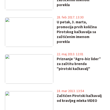
zaštićenim imenom
porekla
28. feb 2017. 13:30
U petak, 3. marta,
promocija prvih količina
Pirotskog kačkavalja sa
zaštićenim imenom
porekla
22. maj 2013. 12:01
Priznanje “Agro-biz lider”
za zaštitu brenda
"pirotski kačkavalj"
18. mar 2013. 13:54
Zaštićen Pirotski kačkavalj
od kravljeg mleka VIDEO