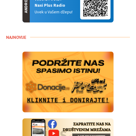
ANDROID
Naxi Plus Radio
Uvek u Vašem džepu!
NAJNOVIJE