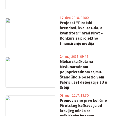
17. dec 2018. 04:00
Projekat “Pirotski
brendovi, kvalitet-da, a
kvantitet?” Grad Pirot –
Konkurs za projektno
finansiranje medija
24. maj 2018. 09:44
Mlekarska škola na
Međunarodnom
poljoprivrednom sajmu.
Štand škole posetio Sem
Fabrici, šef delegacije EU u
Srbiji
03. mar 2017. 13:30
Promovisane prve količine
Pirotskog kačkavalja od
kravljeg mleka sa