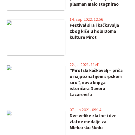
plasman malo stagnirao
14. sep 2022. 12:56
Festival sira i kačkavalja
zbog kiše u holu Doma
kulture Pirot
22. jul 2021. 11:41
"Pirotski kačkavalj – priča
o najpoznatijem srpskom
siru", nova knjiga
istoričara Davora
Lazarevića
07. jun 2021. 09:14
Dve velike zlatne i dve
zlatne medalje za
Mlekarsku školu