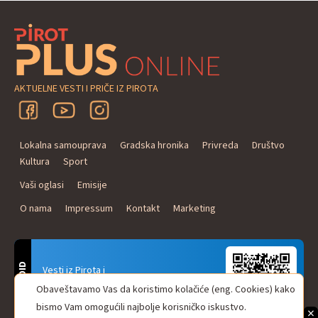
AKTUELNE VESTI I PRIČE IZ PIROTA
Lokalna samouprava
Gradska hronika
Privreda
Društvo
Kultura
Sport
Vaši oglasi
Emisije
O nama
Impressum
Kontakt
Marketing
ANDROID
Vesti iz Pirota i
Naxi Plus Radio
Obaveštavamo Vas da koristimo kolačiće (eng. Cookies) kako
Uvek u Vašem džepu!
bismo Vam omogućili najbolje korisničko iskustvo.
×