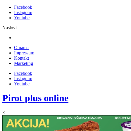
Facebook
Instagram
Youtube
Naslovi
O nama
Impressum
Kontakt
Marketing
Facebook
Instagram
Youtube
Pirot plus online
×