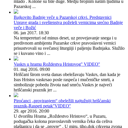
mlado . Kolone su bile duge. Medju brojnim našim ljudima u
Pazarskoj ...
Bajkovito Badnje veče u Pazarskoj crkvi. Predstavnici
Uprave grada i sveštenstva poželeli vernicima srećno Badnje
veče i Božić
06. jan 2017. 18:30
Na tempereturi od minus deset, uz provejavanje snega i u
predivnom ambijentu Pazarske crkve pravoslavni vernici
prisustvovali su svečanoj liturgiiji i paljenju Badnjaka. Služilo
se i kuvano vino i ...
Vaskrs u hramu Roždestva Hristovog'' VIDEO''
01. maj 2016. 09:00
Hrišćani širom sveta danas obeležavaju Vaskrs, dan kada je
Isus Hristos vaskrsao posle raspeća i mučeničke smrti, a
simbolizuje pobedu života nad smrću.Vaskrs je najveći
hrišćanski praznik jer ...
Piroćanci „proviranjem“ obeležili najtužniji hrišćanski
praznik-Raspeti petak''VIDEO''
29. apr 2016. 20:00
U dvorištu Hrama „Roždestvo Hristovo“, u Pazaru,
podugačka kolona pravoslavnih vernika čeka da celiva
plaštanicu i da se „provre“ . U miru, tiho,dok crkvena zvona