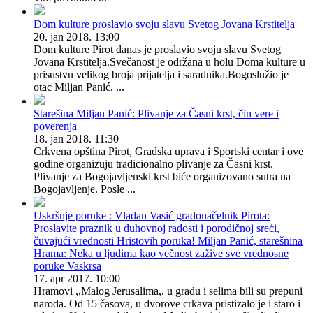
Dom kulture proslavio svoju slavu Svetog Jovana Krstitelja
20. jan 2018. 13:00
Dom kulture Pirot danas je proslavio svoju slavu Svetog
Jovana Krstitelja.Svečanost je održana u holu Doma kulture u
prisustvu velikog broja prijatelja i saradnika.Bogoslužio je
otac Miljan Panić, ...
Starešina Miljan Panić: Plivanje za Časni krst, čin vere i
poverenja
18. jan 2018. 11:30
Crkvena opština Pirot, Gradska uprava i Sportski centar i ove
godine organizuju tradicionalno plivanje za Časni krst.
Plivanje za Bogojavljenski krst biće organizovano sutra na
Bogojavljenje. Posle ...
Uskršnje poruke : Vladan Vasić gradonačelnik Pirota:
Proslavite praznik u duhovnoj radosti i porodičnoj sreći,
čuvajući vrednosti Hristovih poruka! Miljan Panić, starešnina
Hrama: Neka u ljudima kao večnost zažive sve vrednosne
poruke Vaskrsa
17. apr 2017. 10:00
Hramovi ,,Malog Jerusalima,, u gradu i selima bili su prepuni
naroda. Od 15 časova, u dvorove crkava pristizalo je i staro i