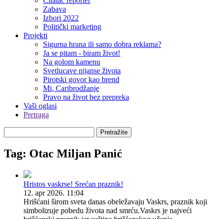
Čitalac reporter
Zabava
Izbori 2022
Politički marketing
Projekti
Sigurna hrana ili samo dobra reklama?
Ja se pitam - biram život!
Na golom kamenu
Svetlucave nijanse života
Pirotski govor kao brend
Mi, Caribrodžanje
Pravo na život bez prepreka
Vaši oglasi
Pretraga
Pretražite
Tag: Otac Miljan Panić
Hristos vaskrse! Srećan praznik!
12. apr 2026. 11:04
Hrišćani širom sveta danas obeležavaju Vaskrs, praznik koji
simbolizuje pobedu života nad smrću.Vaskrs je najveći