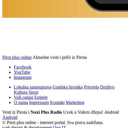
Pirot plus online
Aktuelne vesti i priče iz Pirota
Facebook
YouTube
Instagram
Lokalna samouprava
Gradska hronika
Privreda
Društvo
Kultura
Sport
Vaši oglasi
Emisije
O nama
Impressum
Kontakt
Marketing
Vesti iz Pirota i
Naxi Plus Radio
Uvek u Vašem džepu!
Android
Android
© Pirot plus online - internet portal. Sva prava zadržana.
web design & development
One IT