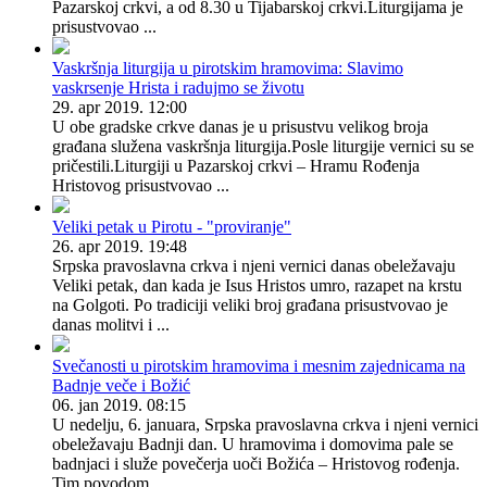
Pazarskoj crkvi, a od 8.30 u Tijabarskoj crkvi.Liturgijama je
prisustvovao ...
Vaskršnja liturgija u pirotskim hramovima: Slavimo
vaskrsenje Hrista i radujmo se životu
29. apr 2019. 12:00
U obe gradske crkve danas je u prisustvu velikog broja
građana služena vaskršnja liturgija.Posle liturgije vernici su se
pričestili.Liturgiji u Pazarskoj crkvi – Hramu Rođenja
Hristovog prisustvovao ...
Veliki petak u Pirotu - "proviranje"
26. apr 2019. 19:48
Srpska pravoslavna crkva i njeni vernici danas obeležavaju
Veliki petak, dan kada je Isus Hristos umro, razapet na krstu
na Golgoti. Po tradiciji veliki broj građana prisustvovao je
danas molitvi i ...
Svečanosti u pirotskim hramovima i mesnim zajednicama na
Badnje veče i Božić
06. jan 2019. 08:15
U nedelju, 6. januara, Srpska pravoslavna crkva i njeni vernici
obeležavaju Badnji dan. U hramovima i domovima pale se
badnjaci i služe povečerja uoči Božića – Hristovog rođenja.
Tim povodom ...