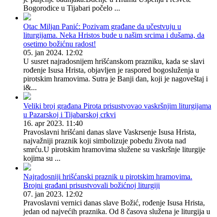
Bogorodice u Tijabari počelo ...
Otac Miljan Panić: Pozivam građane da učestvuju u
liturgijama. Neka Hristos bude u našim srcima i dušama, da
osetimo božićnu radost!
05. jan 2024. 12:02
U susret najradosnijem hrišćanskom prazniku, kada se slavi
rođenje Isusa Hrista, objavljen je raspored bogosluženja u
pirotskim hramovima. Sutra je Banji dan, koji je nagoveštaj i
i&...
Veliki broj građana Pirota prisustvovao vaskršnjim liturgijama
u Pazarskoj i Tijabarskoj crkvi
16. apr 2023. 11:40
Pravoslavni hrišćani danas slave Vaskrsenje Isusa Hrista,
najvažniji praznik koji simbolizuje pobedu života nad
smrću.U pirotskim hramovima služene su vaskršnje liturgije
kojima su ...
Najradosniji hrišćanski praznik u pirotskim hramovima.
Brojni građani prisustvovali božićnoj liturgiji
07. jan 2023. 12:02
Pravoslavni vernici danas slave Božić, rođenje Isusa Hrista,
jedan od najvećih praznika. Od 8 časova služena je liturgija u