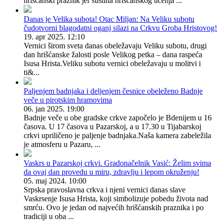
hrišćanski praznik jer suština hrišćanskog učenja ...
Danas je Velika subota! Otac Miljan: Na Veliku subotu
čudotvorni blagodatni oganj silazi na Crkvu Groba Hristovog!
19. apr 2025. 12:10
Vernici širom sveta danas obeležavaju Veliku subotu, drugi
dan hrišćanske žalosti posle Velikog petka – dana raspeća
Isusa Hrista.Veliku subotu vernici obeležavaju u molitvi i
ti&...
Paljenjem badnjaka i deljenjem česnice obeleženo Badnje
veče u pirotskim hramovima
06. jan 2025. 19:00
Badnje veče u obe gradske crkve započelo je Bdenijem u 16
časova. U 17 časova u Pazarskoj, a u 17.30 u Tijabarskoj
crkvi upriličeno je paljenje badnjaka.Naša kamera zabeležila
je atmosferu u Pazaru, ...
Vaskrs u Pazarskoj crkvi. Gradonačelnik Vasić: Želim svima
da ovaj dan provedu u miru, zdravlju i lepom okruženju!
05. maj 2024. 10:00
Srpska pravoslavna crkva i njeni vernici danas slave
Vaskrsenje Isusa Hrista, koji simbolizuje pobedu života nad
smrću. Ovo je jedan od najvećih hrišćanskih praznika i po
tradiciji u oba ...