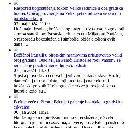
Raspored bogosluženja tokom Velike sedmice u oba gradska
hrama. Običaj proviranja na Veliki petak održava se samo u
pirotskom kraju
03. maj 2024. 11:00
Uoči najradosnijeg hrišćanskog praznika Vaskrsa, razgovarali
smo sa starešinom Pazarske crkve, ocem Miljanom Panićem,
o rasporedu bogosluženja i simbolici običaja tokom ovih
dana. ...
Božićnoj liturgiji u pirotskim hramovima prisustvovao veliki
broj građana. Otac Miljan Panić: Hristos se rodi, vaistinu se
radi - to je pozdrav nade, ljubavi, radosti
07. jan 2024. 13:30
Srpska pravoslavna crkva i njeni vernici danas slave Božić,
dan rođenja Isusa Hrista, koji predstavlja najradosniji
hrišćanski praznik.U obe gradske crkve jutros je služena
liturgija kojoj su ...
Badnje veče u Pirotu. Bdenje i paljenje badnjaka u gradskim
crkvama
06. jan 2024. 18:21
Na Badnji dan u pirotskim hramovima služena je Sveta
liturgija u jutarnjim časovima, a uveče, posle Bdenija usledilo
je paljenje badnjaka.Bdenje u Hramu Uspenja Presvete