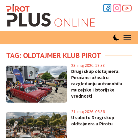
TAG: OLDTAJMER KLUB PIROT
23. maj 2026. 18:38
Drugi skup oldtajmera:
Piroćanci uživali u
razgledanju automobila
muzejske i istorijske
vrednosti
21. maj 2026. 06:36
U subotu Drugi skup
oldtajmera u Pirotu