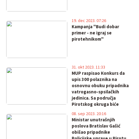
19. dec 2023. 07:26
Kampanja "Budi dobar
primer - ne igraj se
pirotehnikom"
31. okt 2023. 11:33
MUP raspisao Кonkurs da
upis 300 polaznika na
osnovnu obuku pripadnika
vatrogasno-spsilačkih
jedinica. Sa područja
Pirotskog okruga biće
upisano 10 kandidata
08. sep 2023. 20:16
Ministar unutrašnjih
poslova Bratislav Gašić
obišao pripadnike
Policijske uprave u Pirotu