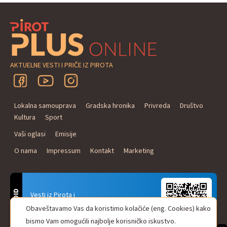
AKTUELNE VESTI I PRIČE IZ PIROTA
Lokalna samouprava
Gradska hronika
Privreda
Društvo
Kultura
Sport
Vaši oglasi
Emisije
O nama
Impressum
Kontakt
Marketing
ANDROID
Vesti iz Pirota i
Naxi Plus Radio
Obaveštavamo Vas da koristimo kolačiće (eng. Cookies) kako
Uvek u Vašem džepu!
bismo Vam omogućili najbolje korisničko iskustvo.