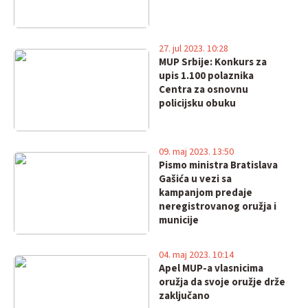
27. jul 2023. 10:28
MUP Srbije: Konkurs za
upis 1.100 polaznika
Centra za osnovnu
policijsku obuku
09. maj 2023. 13:50
Pismo ministra Bratislava
Gašića u vezi sa
kampanjom predaje
neregistrovanog oružja i
municije
04. maj 2023. 10:14
Apel MUP-a vlasnicima
oružja da svoje oružje drže
zaključano