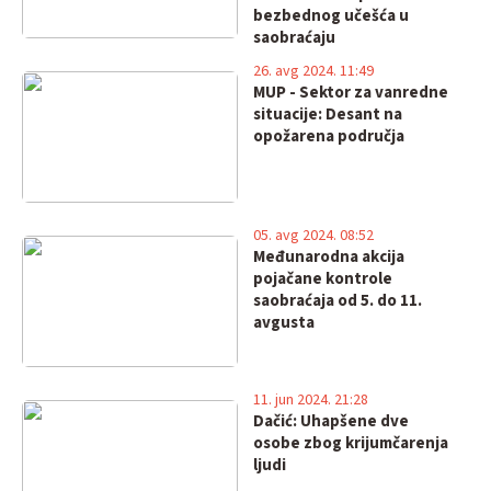
bezbednog učešća u
saobraćaju
26. avg 2024. 11:49
MUP - Sektor za vanredne
situacije: Desant na
opožarena područja
05. avg 2024. 08:52
Međunarodna akcija
pojačane kontrole
saobraćaja od 5. do 11.
avgusta
11. jun 2024. 21:28
Dačić: Uhapšene dve
osobe zbog krijumčarenja
lјudi