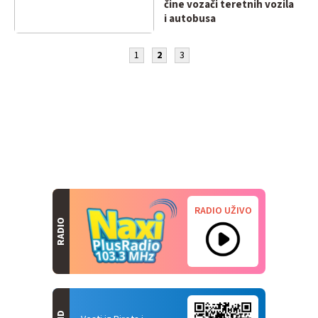
čine vozači teretnih vozila
i autobusa
1
2
3
RADIO UŽIVO
RADIO