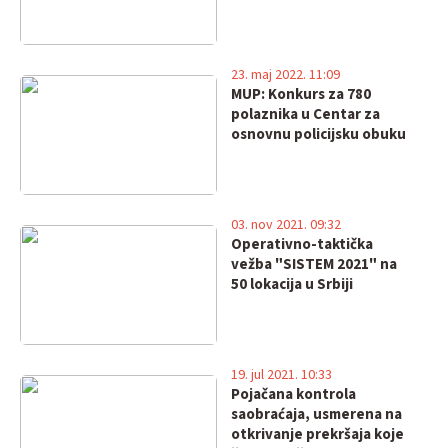
23. maj 2022. 11:09
MUP: Konkurs za 780
polaznika u Centar za
osnovnu policijsku obuku
03. nov 2021. 09:32
Operativno-taktička
vežba "SISTEM 2021" na
50 lokacija u Srbiji
19. jul 2021. 10:33
Pojačana kontrola
saobraćaja, usmerena na
otkrivanje prekršaja koje