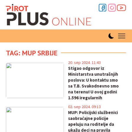
TAG: MUP SRBIJE
20. sep 2024. 11:43
Stigao odgovor iz
Ministarstva unutrašnjih
poslova: U kontaktu smo
sa T.B. Svakodnevno smo
na terenu! U ovoj godini
1.596 iregularnih
migranata sprečeno je da
02. sep 2024. 09:13
uđe u Srbiju!
MUP: Policijski službenici
saobraćajne policije
apeluju na roditelјe da
ukažu deci na pravila