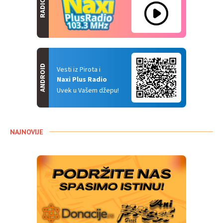
RADIO
ANDROID
Vesti iz Pirota i
Naxi Plus Radio
Uvek u Vašem džepu!
NAJNOVIJE