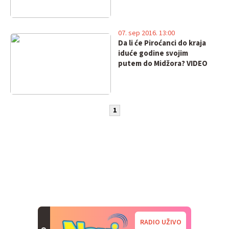
07. sep 2016. 13:00
Da li će Piroćanci do kraja
iduće godine svojim
putem do Midžora? VIDEO
1
RADIO UŽIVO