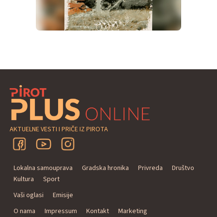
AKTUELNE VESTI I PRIČE IZ PIROTA
Lokalna samouprava
Gradska hronika
Privreda
Društvo
Kultura
Sport
Vaši oglasi
Emisije
O nama
Impressum
Kontakt
Marketing