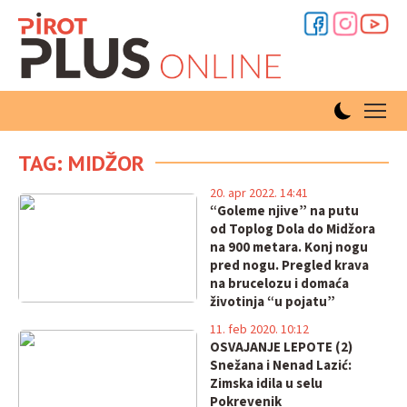
TAG: MIDŽOR
20. apr 2022. 14:41
“Goleme njive” na putu
od Toplog Dola do Midžora
na 900 metara. Konj nogu
pred nogu. Pregled krava
na brucelozu i domaća
životinja “u pojatu”
11. feb 2020. 10:12
OSVAJANJE LEPOTE (2)
Snežana i Nenad Lazić:
Zimska idila u selu
Pokrevenik