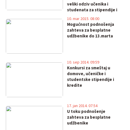
veliki odziv učenika i
studenata za stipendije i
kredite
10. mar 2015. 08:00
Mogućnost podnošenja
zahteva za besplatne
udžbenike do 13.marta
10. sep 2014. 09:59
Konkursi za smeštaj u
domove, učeničke i
studentske stipendije i
kredite
17. jan 2014. 07:54
U toku podnošenje
zahteva za besplatne
udžbenike