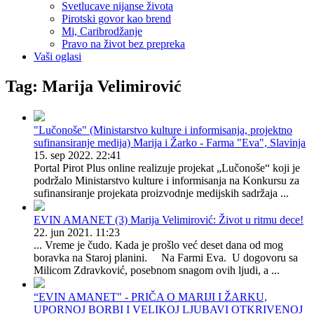
Svetlucave nijanse života
Pirotski govor kao brend
Mi, Caribrodžanje
Pravo na život bez prepreka
Vaši oglasi
Tag: Marija Velimirović
"Lučonoše" (Ministarstvo kulture i informisanja, projektno
sufinansiranje medija) Marija i Žarko - Farma "Eva", Slavinja
15. sep 2022. 22:41
Portal Pirot Plus online realizuje projekat „Lučonoše“ koji je
podržalo Ministarstvo kulture i informisanja na Konkursu za
sufinansiranje projekata proizvodnje medijskih sadržaja ...
EVIN AMANET (3) Marija Velimirović: Život u ritmu dece!
22. jun 2021. 11:23
... Vreme je čudo. Kada je prošlo već deset dana od mog
boravka na Staroj planini. Na Farmi Eva. U dogovoru sa
Milicom Zdravković, posebnom snagom ovih ljudi, a ...
“EVIN AMANET" - PRIČA O MARIJI I ŽARKU,
UPORNOJ BORBI I VELIKOJ LJUBAVI OTKRIVENOJ