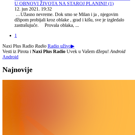
U OBNOVI ŽIVOTA NA STAROJ PLANINI! (1)
12. jun 2021. 19:32
…Užasno nevreme. Dok smo se Milan i ja , njegovim
džipom probijali kroz oblake , grad i kišu, sve je izgledalo
zastrašujuće. Provala oblaka, ...
1
Naxi Plus Radio
Radio
Radio uživo
▶
Vesti iz Pirota i
Naxi Plus Radio
Uvek u Vašem džepu!
Android
Android
Najnovije