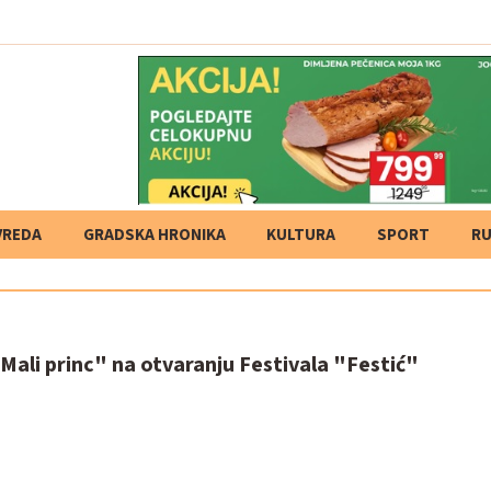
VREDA
GRADSKA HRONIKA
KULTURA
SPORT
RU
ali princ" na otvaranju Festivala "Festić"