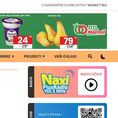
O NAMA
IMPRESSUM
KONTAKT
MARKETING
BRIKE
PROJEKTI
VAŠI OGLASI
RADIO UŽIVO
RADIO
Vesti iz Pirota i