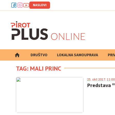
NASLOVI
DRUŠTVO
LOKALNA SAMOUPRAVA
PRETRAGA
PRI
TAG: MALI PRINC
25. okt 2017. 11:00
Predstava "M