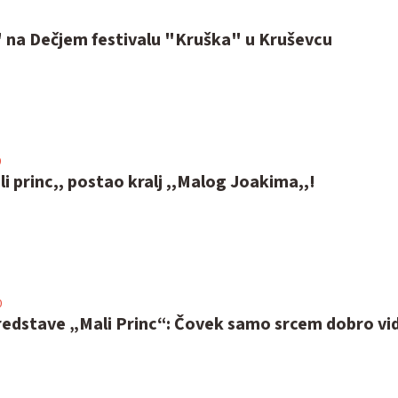
" na Dečjem festivalu "Kruška" u Kruševcu
0
ali princ,, postao kralj ,,Malog Joakima,,!
0
redstave „Mali Princ“: Čovek samo srcem dobro vid