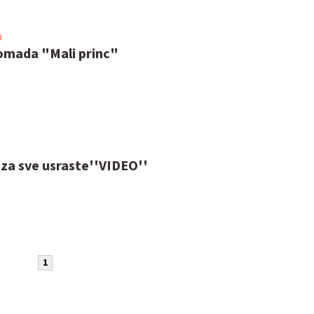
0
omada "Mali princ"
 za sve usraste''VIDEO''
1