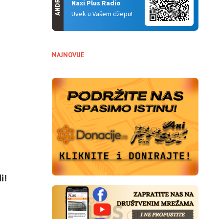
ANDROID
Naxi Plus Radio
Uvek u Vašem džepu!
NAJNOVIJE
i!