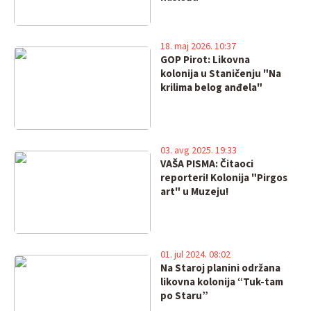
18. maj 2026. 10:37
GOP Pirot: Likovna
kolonija u Staničenju "Na
krilima belog anđela"
03. avg 2025. 19:33
VAŠA PISMA: Čitaoci
reporteri! Kolonija "Pirgos
art" u Muzeju!
01. jul 2024. 08:02
Na Staroj planini održana
likovna kolonija “Tuk-tam
po Staru”