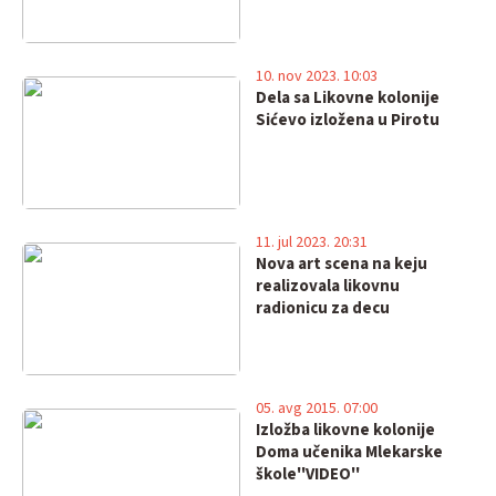
10. nov 2023. 10:03
Dela sa Likovne kolonije
Sićevo izložena u Pirotu
11. jul 2023. 20:31
Nova art scena na keju
realizovala likovnu
radionicu za decu
05. avg 2015. 07:00
Izložba likovne kolonije
Doma učenika Mlekarske
škole''VIDEO''