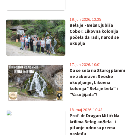
19. jun 2026. 12:25
Bela je - Bela! Ljubiša
Cobor: Likovna kolonija
počela da radi, narod se
okuplja
17. jun 2026. 10:01
Da se sela na Staroj planini
ne zaborave: Seosko
okupljanje, Likovna
kolonija "Bela je bela" i
"Vasuljijada"!
18. maj 2026. 10:43
Prof. dr Dragan Mitić: Na
krilima Belog anđela - i
pitanje odnosa prema
nasleđu