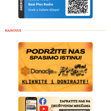
ANDROID
Naxi Plus Radio
Uvek u Vašem džepu!
NAJNOVIJE