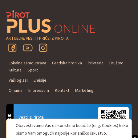
AKTUELNE VESTI I PRIČE IZ PIROTA
Lokalna samouprava
Gradska hronika
Privreda
Društvo
Kultura
Sport
Vaši oglasi
Emisije
O nama
Impressum
Kontakt
Marketing
ANDROID
Vesti iz Pirota i
Naxi Plus Radio
Obaveštavamo Vas da koristimo kolačiće (eng. Cookies) kako
Uvek u Vašem džepu!
bismo Vam omogućili najbolje korisničko iskustvo.