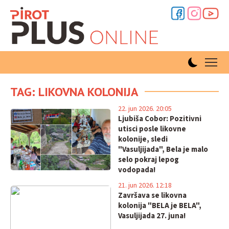
TAG: LIKOVNA KOLONIJA
22. jun 2026. 20:05
Ljubiša Cobor: Pozitivni
utisci posle likovne
kolonije, sledi
"Vasuljijada", Bela je malo
selo pokraj lepog
vodopada!
21. jun 2026. 12:18
Završava se likovna
kolonija "BELA je BELA",
Vasuljijada 27. juna!