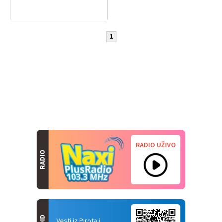
1
RADIO UŽIVO
RADIO
Vesti iz Pirota i