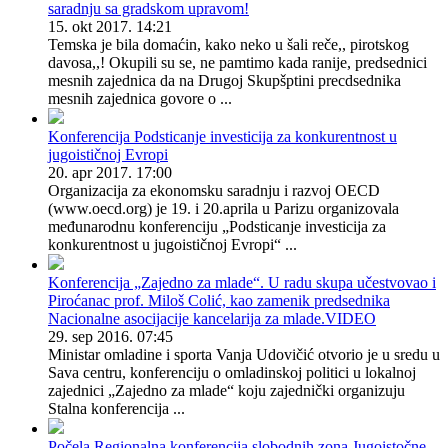
saradnju sa gradskom upravom!
15. okt 2017. 14:21
Temska je bila domaćin, kako neko u šali reče,, pirotskog
davosa,,! Okupili su se, ne pamtimo kada ranije, predsednici
mesnih zajednica da na Drugoj Skupšptini precdsednika
mesnih zajednica govore o ...
Konferencija Podsticanje investicija za konkurentnost u
jugoističnoj Evropi
20. apr 2017. 17:00
Organizacija za ekonomsku saradnju i razvoj OECD
(www.oecd.org) je 19. i 20.aprila u Parizu organizovala
međunarodnu konferenciju „Podsticanje investicija za
konkurentnost u jugoističnoj Evropi“ ...
Konferencija „Zajedno za mlade“. U radu skupa učestvovao i
Piroćanac prof. Miloš Colić, kao zamenik predsednika
Nacionalne asocijacije kancelarija za mlade.VIDEO
29. sep 2016. 07:45
Ministar omladine i sporta Vanja Udovičić otvorio je u sredu u
Sava centru, konferenciju o omladinskoj politici u lokalnoj
zajednici „Zajedno za mlade“ koju zajednički organizuju
Stalna konferencija ...
Počela Regionalna konferencija slobodnih zona Jugoistočne