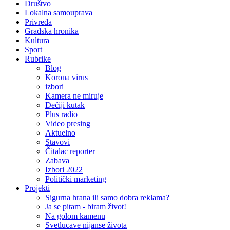
Društvo
Lokalna samouprava
Privreda
Gradska hronika
Kultura
Sport
Rubrike
Blog
Korona virus
izbori
Kamera ne miruje
Dečiji kutak
Plus radio
Video presing
Aktuelno
Stavovi
Čitalac reporter
Zabava
Izbori 2022
Politički marketing
Projekti
Sigurna hrana ili samo dobra reklama?
Ja se pitam - biram život!
Na golom kamenu
Svetlucave nijanse života