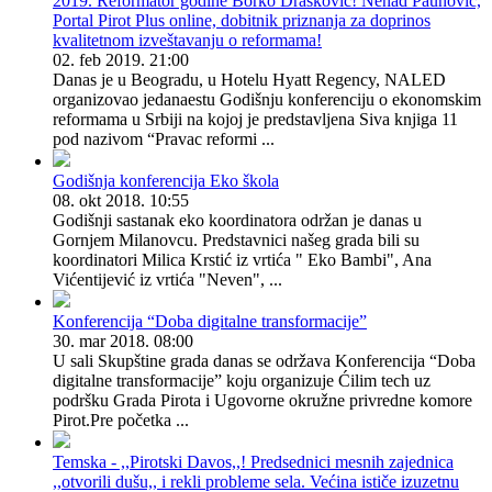
2019. Reformator godine Borko Drašković! Nenad Paunović,
Portal Pirot Plus online, dobitnik priznanja za doprinos
kvalitetnom izveštavanju o reformama!
02. feb 2019. 21:00
Danas je u Beogradu, u Hotelu Hyatt Regency, NALED
organizovao jedanaestu Godišnju konferenciju o ekonomskim
reformama u Srbiji na kojoj je predstavljena Siva knjiga 11
pod nazivom “Pravac reformi ...
Godišnja konferencija Eko škola
08. okt 2018. 10:55
Godišnji sastanak eko koordinatora održan je danas u
Gornjem Milanovcu. Predstavnici našeg grada bili su
koordinatori Milica Krstić iz vrtića " Eko Bambi", Ana
Vićentijević iz vrtića "Neven", ...
Konferencija “Doba digitalne transformacije”
30. mar 2018. 08:00
U sali Skupštine grada danas se održava Konferencija “Doba
digitalne transformacije” koju organizuje Ćilim tech uz
podršku Grada Pirota i Ugovorne okružne privredne komore
Pirot.Pre početka ...
Temska - ,,Pirotski Davos,,! Predsednici mesnih zajednica
,,otvorili dušu,, i rekli probleme sela. Većina ističe izuzetnu