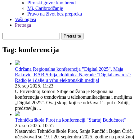
Pirotski govor kao brend
Mi, Caribrodžanje
Pravo na život bez prepreka
Vaši oglasi
Pretraga
Pretražite
Tag: konferencija
Održana Regionalna konferencija "Digital 2025". Maja
Rakovic, RAB Srbija, dobitnica Nagrade "Digital awards":
Radio je i dalje u vrhu elektronskih medija!
25. sep 2025. 11:23
U Privrednoj komori Srbije održana je Regionalna
konferencija o trendovima u telekomunikacijama i medijima
„Digital 2025“. Ovaj skup, koji se održava 11. put u Srbiji,
predstavlja ...
Tehnička škola Pirot na konferenciji "Startuj Budućnost"
25. sep 2025. 10:55
Nastavnici Tehničke škole Pirot, Sanja Rančić i Bojan Ćirić,
učestvovali su 19. i 20. septembra 2025. godine na prestižnoj