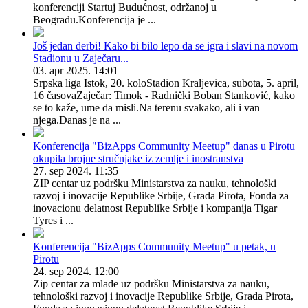
konferenciji Startuj Budućnost, održanoj u
Beogradu.Konferencija je ...
Još jedan derbi! Kako bi bilo lepo da se igra i slavi na novom
Stadionu u Zaječaru...
03. apr 2025. 14:01
Srpska liga Istok, 20. koloStadion Kraljevica, subota, 5. april,
16 časovaZaječar: Timok - Radnički Boban Stanković, kako
se to kaže, ume da misli.Na terenu svakako, ali i van
njega.Danas je na ...
Konferencija "BizApps Community Meetup" danas u Pirotu
okupila brojne stručnjake iz zemlje i inostranstva
27. sep 2024. 11:35
ZIP centar uz podršku Ministarstva za nauku, tehnološki
razvoj i inovacije Republike Srbije, Grada Pirota, Fonda za
inovacionu delatnost Republike Srbije i kompanija Tigar
Tyres i ...
Konferencija "BizApps Community Meetup" u petak, u
Pirotu
24. sep 2024. 12:00
Zip centar za mlade uz podršku Ministarstva za nauku,
tehnološki razvoj i inovacije Republike Srbije, Grada Pirota,