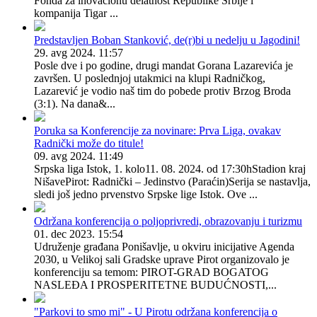
Fonda za inovacionu delatnost Republike Srbije i
kompanija Tigar ...
Predstavljen Boban Stanković, de(r)bi u nedelju u Jagodini!
29. avg 2024. 11:57
Posle dve i po godine, drugi mandat Gorana Lazarevića je
završen. U poslednjoj utakmici na klupi Radničkog,
Lazarević je vodio naš tim do pobede protiv Brzog Broda
(3:1). Na dana&...
Poruka sa Konferencije za novinare: Prva Liga, ovakav
Radnički može do titule!
09. avg 2024. 11:49
Srpska liga Istok, 1. kolo11. 08. 2024. od 17:30hStadion kraj
NišavePirot: Radnički – Jedinstvo (Paraćin)Serija se nastavlja,
sledi još jedno prvenstvo Srpske lige Istok. Ove ...
Održana konferencija o poljoprivredi, obrazovanju i turizmu
01. dec 2023. 15:54
Udruženje građana Ponišavlje, u okviru inicijative Agenda
2030, u Velikoj sali Gradske uprave Pirot organizovalo je
konferenciju sa temom: PIROT-GRAD BOGATOG
NASLEĐA I PROSPERITETNE BUDUĆNOSTI,...
"Parkovi to smo mi" - U Pirotu održana konferencija o