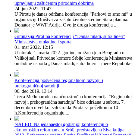
upravljanju zaštićenim prirodnim dobrima
24. jun 2022. 11:47
U Pirotu je danas održana konferencija “Parkovi to smo mi” u
organizaciji Društva za zaštitu životne sredine Stara planina.
Donator je WWF Adrija. Ovo je druga konferencija ...
Gimnazija Pirot na konferenciji "Danas mladi, sutra lideri"
Ministarstva omladine i sporta
01. mar 2022. 12:15
U utorak, 1. marta 2022. godine, održana je u Beogradu u
Velikoj sali Privredne komore Srbije konferencija Ministarstva
omladine i sporta „Danas mladi, sutra lideri – mere Republike
...
Konferencija posvećena regionalnom razvoju i
prekograničnoj saradnji
06. dec 2019. 13:14
Treća Međunarodna naučno-stručna konferencija "Regionalni
razvoj i prekogranična saradnja" biće održana u subotu, 7.
decembra u velikoj sali Grada Pirota sa početkom u 10
h.Konferenciju organizuju ...
NALED: Na jedanaestoj godišnjoj konferenciji o
ekonomskim reformama u Srbiji predstavljena Siva knjiga