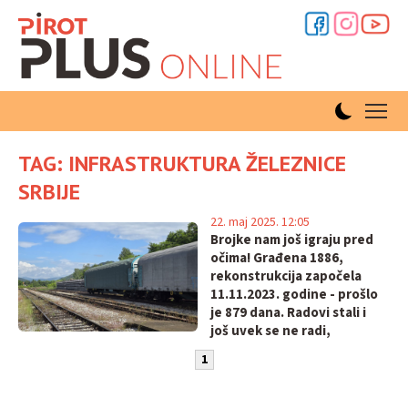
TAG: INFRASTRUKTURA ŽELEZNICE
SRBIJE
22. maj 2025. 12:05
Brojke nam još igraju pred
očima! Građena 1886,
rekonstrukcija započela
11.11.2023. godine - prošlo
je 879 dana. Radovi stali i
još uvek se ne radi,
čekamo 295 dana!
1