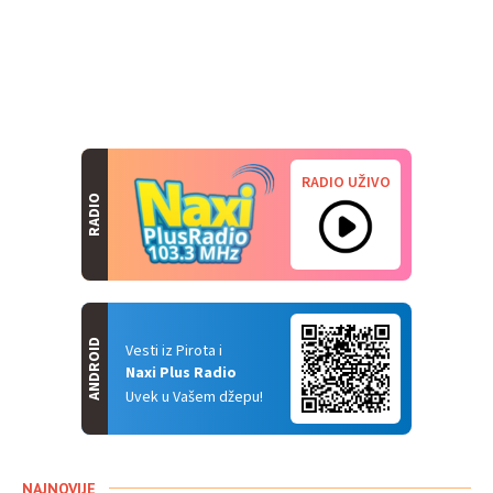
RADIO UŽIVO
RADIO
ANDROID
Vesti iz Pirota i
Naxi Plus Radio
Uvek u Vašem džepu!
NAJNOVIJE