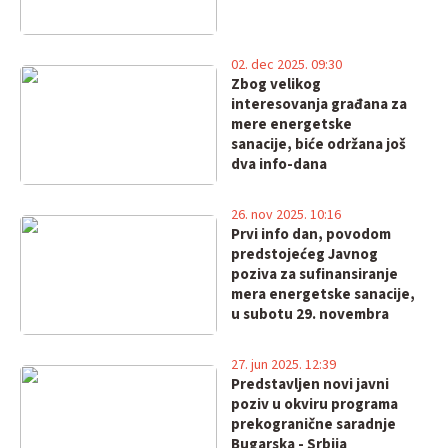
02. dec 2025. 09:30
Zbog velikog
interesovanja građana za
mere energetske
sanacije, biće održana još
dva info-dana
26. nov 2025. 10:16
Prvi info dan, povodom
predstojećeg Javnog
poziva za sufinansiranje
mera energetske sanacije,
u subotu 29. novembra
27. jun 2025. 12:39
Predstavljen novi javni
poziv u okviru programa
prekogranične saradnje
Bugarska - Srbija