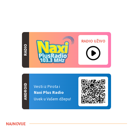
RADIO UŽIVO
RADIO
ANDROID
Vesti iz Pirota i
Naxi Plus Radio
Uvek u Vašem džepu!
NAJNOVIJE