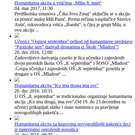
Humanitarna akcija u vrtićima „Milin 8. mart“
04. mar 2017. 11:30
Predškolska ustanova „Čika Jova Zmaj“ uključila se u akciju
za pomoć maloj Mili Panić. Prema rečima vaspitačice Slavice
Antić, rukovodioca vrtića „Bambi“, u čijoj je grupi Mila, u
ovu akciju ...
Učenici "Osmog septembra” prihod od humanitarne predstave
“Pastirske igre” darivali drugarima iz Škole "Mladost”!
26. dec 2016. 12:00
Zadovoljstvo darivanja ozarilo je lica učenika i zaposlenih
dveju pirotskih škola: OŠ „8. septembar“ i ŠOSO „Mladost“
.Grupa učenika i zaposlenih OŠ „8. septembar“ posetila je
drugare u OŠ „Mladost“ ...
Humanitarna akcija "Ko ima druga ima sve"
26. dec 2016. 10:35
U OŠ „8. septembar“ se tradicionalno organizuje humanitarna
akcija „Ko ima druga, ima sve“.Od 19. do 23.decembra su
učenici prikupljali slatke i slane namirnice za pravljenje
novogodišnjih paketića....
Humanitarna akcija za kupovinu novogodišnjih paketića deci
iz materijalno ugroženih porodica
21. dec 2016. 09:30