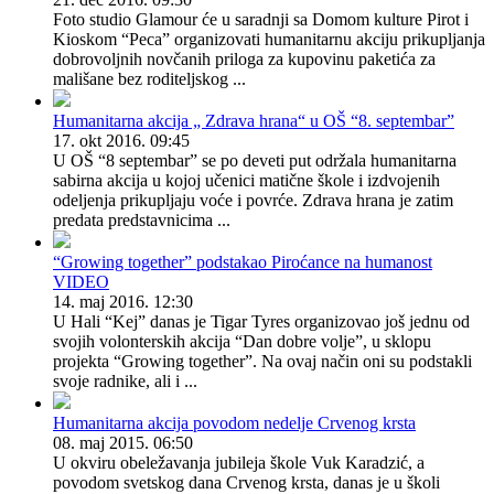
Foto studio Glamour će u saradnji sa Domom kulture Pirot i
Kioskom “Peca” organizovati humanitarnu akciju prikupljanja
dobrovoljnih novčanih priloga za kupovinu paketića za
mališane bez roditeljskog ...
Humanitarna akcija „ Zdrava hrana“ u OŠ “8. septembar”
17. okt 2016. 09:45
U OŠ “8 septembar” se po deveti put održala humanitarna
sabirna akcija u kojoj učenici matične škole i izdvojenih
odeljenja prikupljaju voće i povrće. Zdrava hrana je zatim
predata predstavnicima ...
“Growing together” podstakao Piroćance na humanost
VIDEO
14. maj 2016. 12:30
U Hali “Kej” danas je Tigar Tyres organizovao još jednu od
svojih volonterskih akcija “Dan dobre volje”, u sklopu
projekta “Growing together”. Na ovaj način oni su podstakli
svoje radnike, ali i ...
Humanitarna akcija povodom nedelje Crvenog krsta
08. maj 2015. 06:50
U okviru obeležavanja jubileja škole Vuk Karadzić, a
povodom svetskog dana Crvenog krsta, danas je u školi