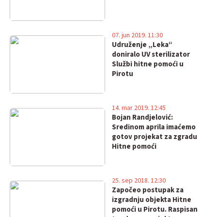
07. jun 2019. 11:30
Udruženje „Leka“
doniralo UV sterilizator
Službi hitne pomoći u
Pirotu
14. mar 2019. 12:45
Bojan Randjelović:
Sredinom aprila imaćemo
gotov projekat za zgradu
Hitne pomoći
25. sep 2018. 12:30
Započeo postupak za
izgradnju objekta Hitne
pomoći u Pirotu. Raspisan