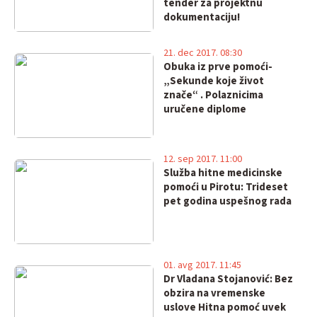
tender za projektnu
dokumentaciju!
21. dec 2017. 08:30
Obuka iz prve pomoći-
„Sekunde koje život
znače“ . Polaznicima
uručene diplome
12. sep 2017. 11:00
Služba hitne medicinske
pomoći u Pirotu: Trideset
pet godina uspešnog rada
01. avg 2017. 11:45
Dr Vladana Stojanović: Bez
obzira na vremenske
uslove Hitna pomoć uvek