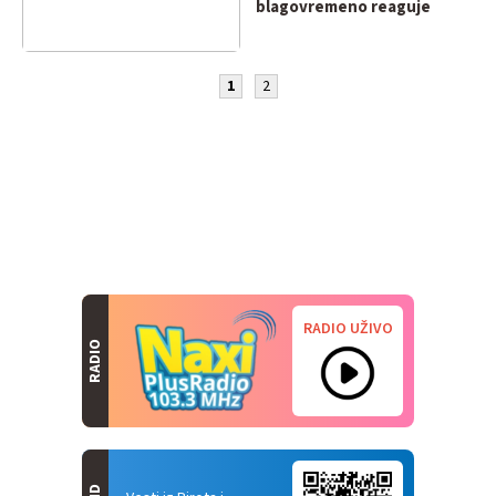
blagovremeno reaguje
1
2
RADIO UŽIVO
RADIO