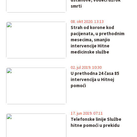
ustanove, vodeći uzrok
smrti
08. okt 2020. 13:13
Strah od korone kod
pacijenata, u prethodnim
mesecima, smanjio
intervencije Hitne
medicinske službe
02. jul 2019. 10:30
U prethodna 24 časa 85
intervencija u Hitnoj
pomoći
17. jun 2019. 07:11
Telefonske linije Službe
hitne pomoći u prekidu