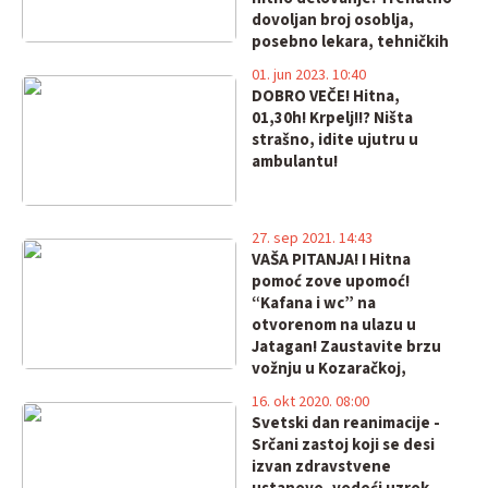
dovoljan broj osoblja,
posebno lekara, tehničkih
pomagala i vozila!
01. jun 2023. 10:40
DOBRO VEČE! Hitna,
01,30h! Krpelj!!? Ništa
strašno, idite ujutru u
ambulantu!
27. sep 2021. 14:43
VAŠA PITANJA! I Hitna
pomoć zove upomoć!
“Kafana i wc” na
otvorenom na ulazu u
Jatagan! Zaustavite brzu
vožnju u Kozaračkoj,
stavite “ležeće”!
16. okt 2020. 08:00
Svetski dan reanimacije -
Srčani zastoj koji se desi
izvan zdravstvene