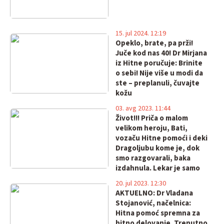
15. jul 2024. 12:19
Opeklo, brate, pa prži!
Juče kod nas 40! Dr Mirjana
iz Hitne poručuje: Brinite
o sebi! Nije više u modi da
ste – preplanuli, čuvajte
kožu
03. avg 2023. 11:44
Život!!! Priča o malom
velikom heroju, Bati,
vozaču Hitne pomoći i deki
Dragoljubu kome je, dok
smo razgovarali, baka
izdahnula. Lekar je samo
konstatovao smrt!
20. jul 2023. 12:30
AKTUELNO: Dr Vladana
Stojanović, načelnica:
Hitna pomoć spremna za
hitno delovanje. Trenutno