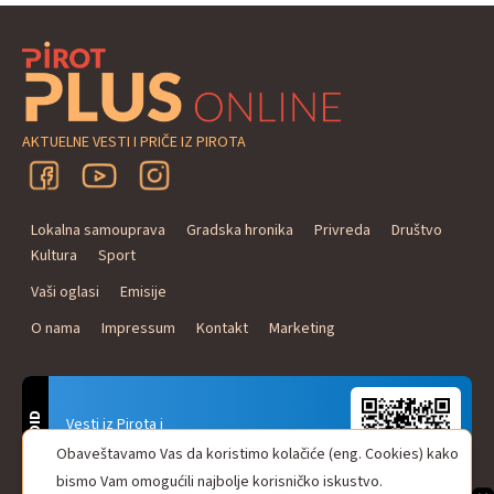
AKTUELNE VESTI I PRIČE IZ PIROTA
Lokalna samouprava
Gradska hronika
Privreda
Društvo
Kultura
Sport
Vaši oglasi
Emisije
O nama
Impressum
Kontakt
Marketing
ANDROID
Vesti iz Pirota i
Naxi Plus Radio
Obaveštavamo Vas da koristimo kolačiće (eng. Cookies) kako
Uvek u Vašem džepu!
bismo Vam omogućili najbolje korisničko iskustvo.