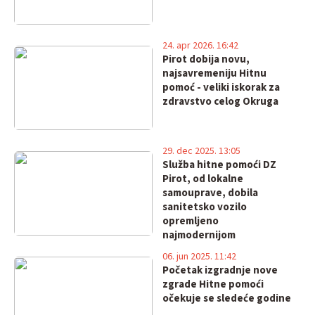
24. apr 2026. 16:42
Pirot dobija novu,
najsavremeniju Hitnu
pomoć - veliki iskorak za
zdravstvo celog Okruga
29. dec 2025. 13:05
Služba hitne pomoći DZ
Pirot, od lokalne
samouprave, dobila
sanitetsko vozilo
opremljeno
najmodernijom
medicinskom opremom
06. jun 2025. 11:42
Početak izgradnje nove
zgrade Hitne pomoći
očekuje se sledeće godine