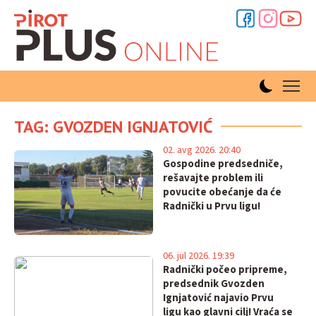
TAG: GVOZDEN IGNJATOVIĆ
02. avg 2026. 20:40
Gospodine predsedniče,
rešavajte problem ili
povucite obećanje da će
Radnički u Prvu ligu!
06. jul 2026. 19:39
Radnički počeo pripreme,
predsednik Gvozden
Ignjatović najavio Prvu
ligu kao glavni cilj! Vraća se