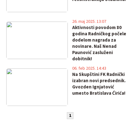
26. maj 2025. 13:07
Aktivnosti povodom 80
godina Radničkog počele
dodelom nagrada za
novinare. Naš Nenad
Paunović zasluženi
dobitnik!
06. feb 2025. 14:43
Na Skupštini FK Radnički
izabran novi predsednik.
Gvozden Ignjatović
umesto Bratislava Ćirića!
1