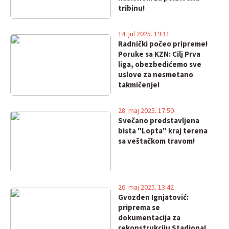
tribinu!
14. jul 2025. 19:11
Radnički počeo pripreme!
Poruke sa KZN: Cilj Prva
liga, obezbedićemo sve
uslove za nesmetano
takmičenje!
28. maj 2025. 17:50
Svečano predstavljena
bista "Lopta" kraj terena
sa veštačkom travom!
26. maj 2025. 13:42
Gvozden Ignjatović:
priprema se
dokumentacija za
rekonstrukciju Stadiona!