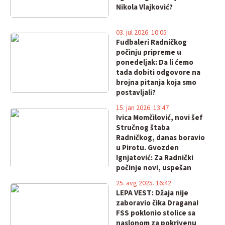
Nikola Vlajković?
03. jul 2026. 10:05
Fudbaleri Radničkog
počinju pripreme u
ponedeljak: Da li ćemo
tada dobiti odgovore na
brojna pitanja koja smo
postavljali?
15. jan 2026. 13:47
Ivica Momčilović, novi šef
Stručnog štaba
Radničkog, danas boravio
u Pirotu. Gvozden
Ignjatović: Za Radnički
počinje novi, uspešan
period!
25. avg 2025. 16:42
LEPA VEST: Džaja nije
zaboravio čika Dragana!
FSS poklonio stolice sa
naslonom za pokrivenu