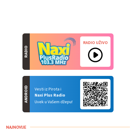
RADIO UŽIVO
RADIO
ANDROID
Vesti iz Pirota i
Naxi Plus Radio
Uvek u Vašem džepu!
NAJNOVIJE