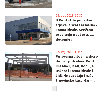
03. dec 2018. 12:30
U Pirot stiže još jedna
srpska, a svetska marka –
Forma ideale. Svečano
otvaranje u subotu, 22.
decembra
27. avg 2018. 11:47
Putovanja u šoping skoro
da nisu potrebna. Pirot
ima Maxi, Ideu, Rodu, a
uskoro i Forma ideale i
Lidl. Ne zaostaju i naše
trgovinske kuće Marmil,
Gali...
1