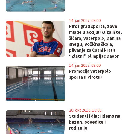
14. jan 2017. 09:00
Pirot grad sporta, zove
mlade u akciju!! Klizalište,
žičara, vaterpolo, Dan na
snegu, Božićna škola,
plivanje za Časni krst!!
“Zlatni” olimpijac Davor
Štefanek promoter
14. jan 2017. 08:00
Božićne škole!
Promocija vaterpolo
sporta u Pirotu!
20. okt 2016. 10:00
Studenti i djaci idemo na
bazen, povedite i
roditelje