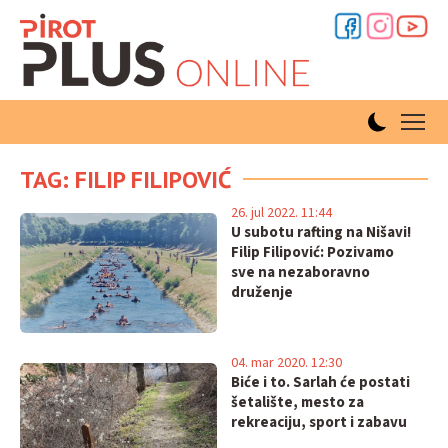
TAG: FILIP FILIPOVIĆ
26. jul 2022. 11:44
U subotu rafting na Nišavi!
Filip Filipović: Pozivamo
sve na nezaboravno
druženje
04. mar 2020. 12:30
Biće i to. Sarlah će postati
šetalište, mesto za
rekreaciju, sport i zabavu