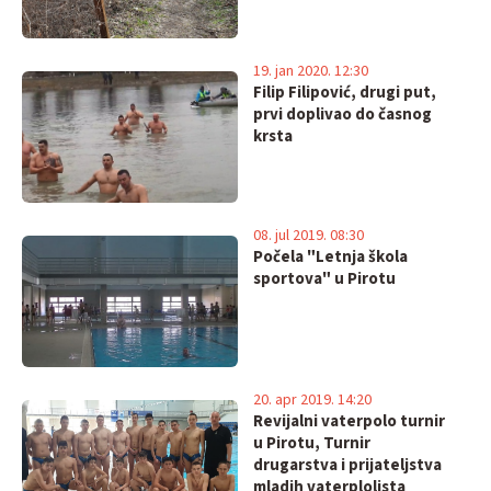
19. jan 2020. 12:30
Filip Filipović, drugi put,
prvi doplivao do časnog
krsta
08. jul 2019. 08:30
Počela "Letnja škola
sportova" u Pirotu
20. apr 2019. 14:20
Revijalni vaterpolo turnir
u Pirotu, Turnir
drugarstva i prijateljstva
mladih vaterplolista