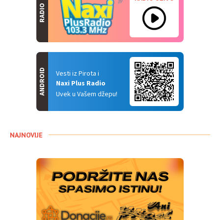
RADIO
ANDROID
Vesti iz Pirota i
Naxi Plus Radio
Uvek u Vašem džepu!
NAJNOVIJE