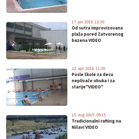
17. jun 2016. 12:30
Od sutra improvizovana
plaža pored Zatvorenog
bazena VIDEO
22. apr 2016. 11:30
Posle škole za decu
neplivače obuka i za
starije''VIDEO''
15. avg 2015. 09:15
Tradicionalni rafting na
Nišavi VIDEO