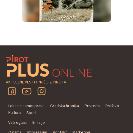
AKTUELNE VESTI I PRIČE IZ PIROTA
Lokalna samouprava
Gradska hronika
Privreda
Društvo
Kultura
Sport
Vaši oglasi
Emisije
O nama
Impressum
Kontakt
Marketing