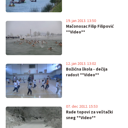
19. jan 2013. 13:50
Mačonosac Filip Filipović
**Video**
12. jan 2013. 13:02
Božićna škola - dečija
radost **Video**
07. dec 2012. 15:53
Rade topovi za veštački
sneg **Video**