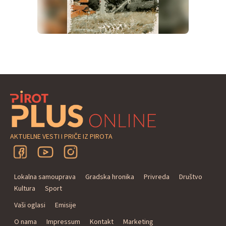
AKTUELNE VESTI I PRIČE IZ PIROTA
Lokalna samouprava
Gradska hronika
Privreda
Društvo
Kultura
Sport
Vaši oglasi
Emisije
O nama
Impressum
Kontakt
Marketing