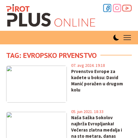
TAG: EVROPSKO PRVENSTVO
07. avg 2024. 19:18
Prvenstvo Evrope za
kadete u boksu: David
Manić poražen u drugom
kolu
05. jun 2021. 18:33
Naša Saška Sokolov
najbrža Evropljanka!
Večeras zlatna medalja i
na sto metara, danas