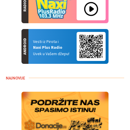
RADIO
ANDROID
Vesti iz Pirota i
Naxi Plus Radio
Uvek u Vašem džepu!
NAJNOVIJE