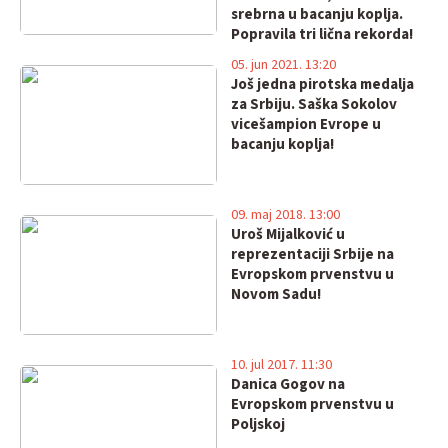
srebrna u bacanju koplja.
Popravila tri lična rekorda!
05. jun 2021. 13:20
Još jedna pirotska medalja
za Srbiju. Saška Sokolov
vicešampion Evrope u
bacanju koplja!
09. maj 2018. 13:00
Uroš Mijalković u
reprezentaciji Srbije na
Evropskom prvenstvu u
Novom Sadu!
10. jul 2017. 11:30
Danica Gogov na
Evropskom prvenstvu u
Poljskoj