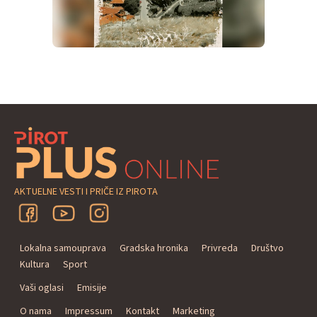
AKTUELNE VESTI I PRIČE IZ PIROTA
Lokalna samouprava
Gradska hronika
Privreda
Društvo
Kultura
Sport
Vaši oglasi
Emisije
O nama
Impressum
Kontakt
Marketing