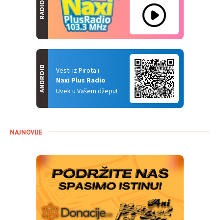
RADIO
ANDROID
Vesti iz Pirota i
Naxi Plus Radio
Uvek u Vašem džepu!
NAJNOVIJE