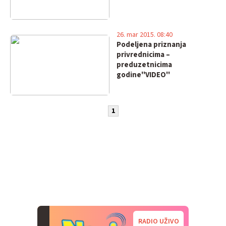
26. mar 2015. 08:40
Podeljena priznanja
privrednicima –
preduzetnicima
godine''VIDEO''
1
RADIO UŽIVO