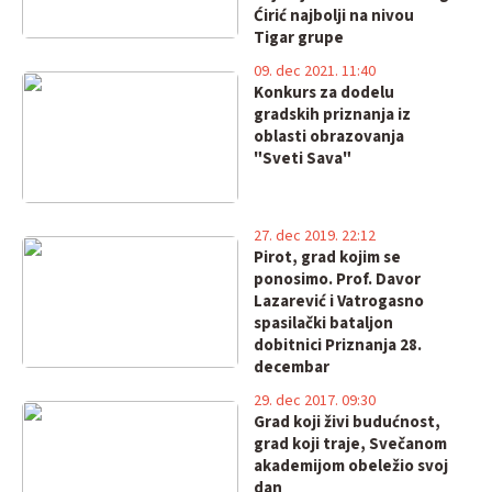
Ćirić najbolji na nivou
Tigar grupe
09. dec 2021. 11:40
Konkurs za dodelu
gradskih priznanja iz
oblasti obrazovanja
"Sveti Sava"
27. dec 2019. 22:12
Pirot, grad kojim se
ponosimo. Prof. Davor
Lazarević i Vatrogasno
spasilački bataljon
dobitnici Priznanja 28.
decembar
29. dec 2017. 09:30
Grad koji živi budućnost,
grad koji traje, Svečanom
akademijom obeležio svoj
dan