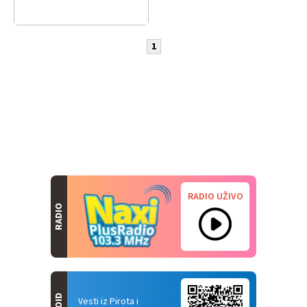
1
RADIO UŽIVO
RADIO
Vesti iz Pirota i