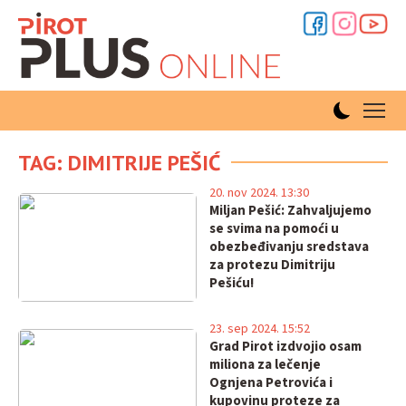
TAG: DIMITRIJE PEŠIĆ
20. nov 2024. 13:30
Miljan Pešić: Zahvaljujemo
se svima na pomoći u
obezbeđivanju sredstava
za protezu Dimitriju
Pešiću!
23. sep 2024. 15:52
Grad Pirot izdvojio osam
miliona za lečenje
Ognjena Petrovića i
kupovinu proteze za