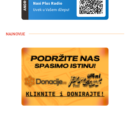
ANDROID
Naxi Plus Radio
Uvek u Vašem džepu!
NAJNOVIJE