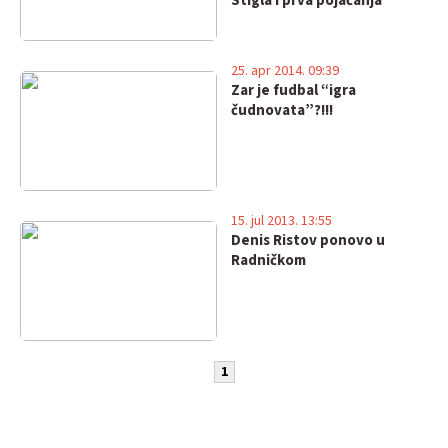
Stigla i prva pojačanja
25. apr 2014. 09:39
Zar je fudbal “igra
čudnovata”?!!!
15. jul 2013. 13:55
Denis Ristov ponovo u
Radničkom
1