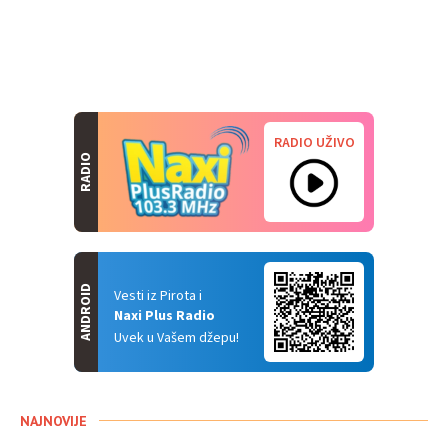
RADIO UŽIVO
RADIO
ANDROID
Vesti iz Pirota i
Naxi Plus Radio
Uvek u Vašem džepu!
NAJNOVIJE