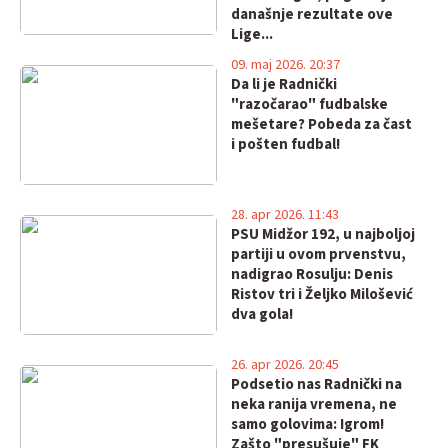
današnje rezultate ove
Lige...
09. maj 2026. 20:37
Da li je Radnički
"razočarao" fudbalske
mešetare? Pobeda za čast
i pošten fudbal!
28. apr 2026. 11:43
PSU Midžor 192, u najboljoj
partiji u ovom prvenstvu,
nadigrao Rosulju: Denis
Ristov tri i Željko Milošević
dva gola!
26. apr 2026. 20:45
Podsetio nas Radnički na
neka ranija vremena, ne
samo golovima: Igrom!
Zašto "presušuje" FK