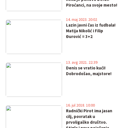
Piroćanci, na svoje mesto!
14. maj 2023. 20:02
Lazin javni čas iz fudbala!
Matija Nikolić i Filip
Đurović = 3+2
13. avg 2021. 22:39
Denis se vratio kući!
Dobrodošao, majstore!
16. jul 2018. 10:00
Radnički Pirot ima jasan
cilj, povratak u
prvoligaško društvo.