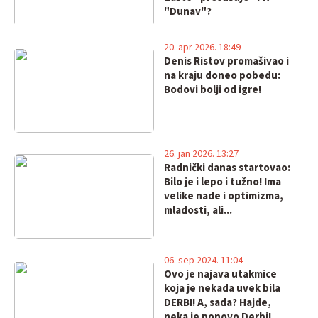
"Dunav"?
20. apr 2026. 18:49
Denis Ristov promašivao i
na kraju doneo pobedu:
Bodovi bolji od igre!
26. jan 2026. 13:27
Radnički danas startovao:
Bilo je i lepo i tužno! Ima
velike nade i optimizma,
mladosti, ali...
06. sep 2024. 11:04
Ovo je najava utakmice
koja je nekada uvek bila
DERBI! A, sada? Hajde,
neka je ponovo Derbi!