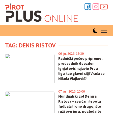
TAG: DENIS RISTOV
06. jul 2026. 19:39
Radnički počeo pripreme,
predsednik Gvozden
Ignjatović najavio Prvu
ligu kao glavni cilj! Vraća se
Nikola Vlajković?
07. jun 2026. 20:06
Mundijalski gol Denisa
Ristova – sva čar i lepota
fudbala! I ono drugo, što
ruži ovu igru, pogledajte