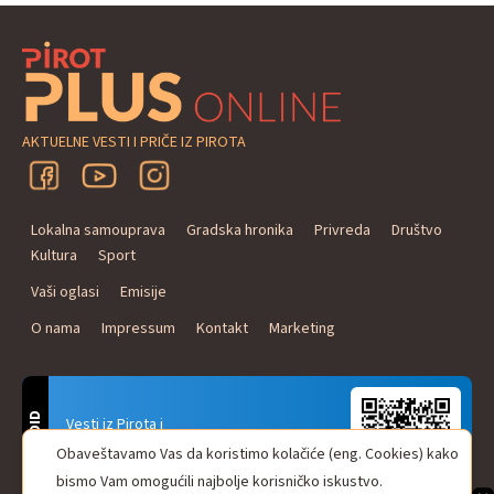
AKTUELNE VESTI I PRIČE IZ PIROTA
Lokalna samouprava
Gradska hronika
Privreda
Društvo
Kultura
Sport
Vaši oglasi
Emisije
O nama
Impressum
Kontakt
Marketing
ANDROID
Vesti iz Pirota i
Naxi Plus Radio
Obaveštavamo Vas da koristimo kolačiće (eng. Cookies) kako
Uvek u Vašem džepu!
bismo Vam omogućili najbolje korisničko iskustvo.