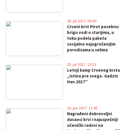
26. jul 2017. 09:30
Crveni krst Pirot posebnu
brigu vodi o starijima, u
toku podela paketa
socijalno najugroženijim
porodicama u selima
25. jul 2017. 12:15
Letnji kamp Crvenog krsta
„Istina pre svega- Gadzin
Han 2017”
16. jun 2017. 11:45
Nagrađeni dobrovoljni
davaoci krvi i najuspešniji
učenički radovi na