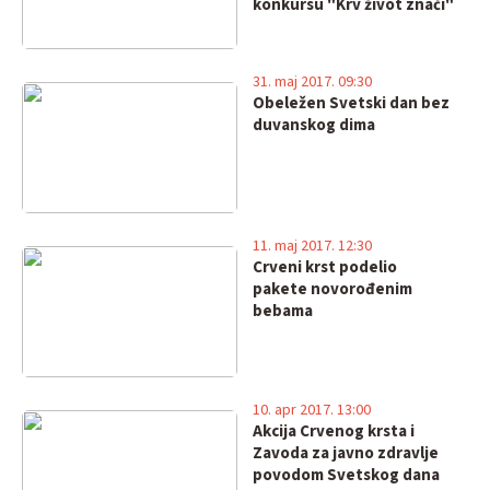
konkursu "Krv život znači"
31. maj 2017. 09:30
Obeležen Svetski dan bez
duvanskog dima
11. maj 2017. 12:30
Crveni krst podelio
pakete novorođenim
bebama
10. apr 2017. 13:00
Akcija Crvenog krsta i
Zavoda za javno zdravlje
povodom Svetskog dana