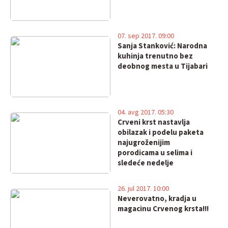
07. sep 2017. 09:00
Sanja Stanković: Narodna
kuhinja trenutno bez
deobnog mesta u Tijabari
04. avg 2017. 05:30
Crveni krst nastavlja
obilazak i podelu paketa
najugroženijim
porodicama u selima i
sledeće nedelje
26. jul 2017. 10:00
Neverovatno, kradja u
magacinu Crvenog krsta!!!