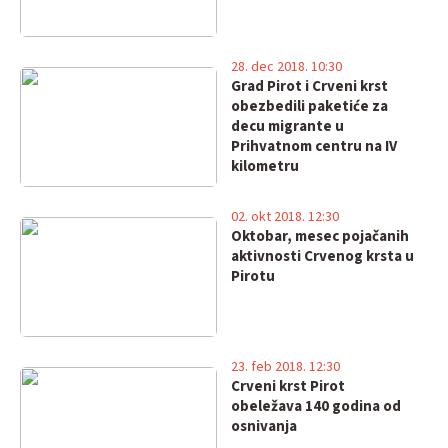
28. dec 2018. 10:30
Grad Pirot i Crveni krst
obezbedili paketiće za
decu migrante u
Prihvatnom centru na IV
kilometru
02. okt 2018. 12:30
Oktobar, mesec pojačanih
aktivnosti Crvenog krsta u
Pirotu
23. feb 2018. 12:30
Crveni krst Pirot
obeležava 140 godina od
osnivanja