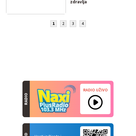
zdravlja
1
2
3
4
RADIO UŽIVO
RADIO