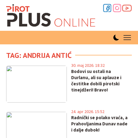
TAG: ANDRIJA ANTIĆ
30. maj 2026. 18:32
Bodovi su ostali na
Durlanu, ali su aplauze i
čestitke dobili pirotski
tinejdžeri! Bravo!
24. apr 2026. 15:52
Radnički se polako vraća, a
Prahovljanima Dunav nade
i dalje dubok!