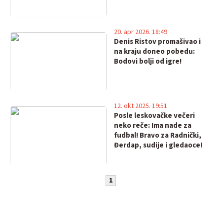
20. apr 2026. 18:49
Denis Ristov promašivao i
na kraju doneo pobedu:
Bodovi bolji od igre!
12. okt 2025. 19:51
Posle leskovačke večeri
neko reče: Ima nade za
fudbal! Bravo za Radnički,
Đerdap, sudije i gledaoce!
1