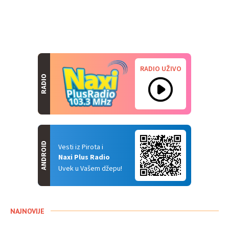
RADIO UŽIVO
RADIO
ANDROID
Vesti iz Pirota i
Naxi Plus Radio
Uvek u Vašem džepu!
NAJNOVIJE