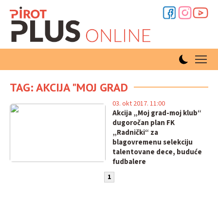
TAG: AKCIJA "MOJ GRAD
03. okt 2017. 11:00
Akcija „Moj grad-moj klub“
dugoročan plan FK
„Radnički“ za
blagovremenu selekciju
talentovane dece, buduće
fudbalere
1