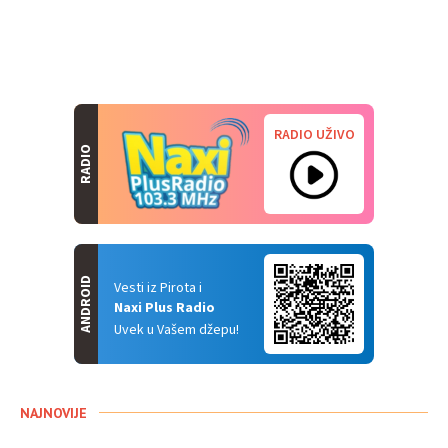
RADIO UŽIVO
RADIO
ANDROID
Vesti iz Pirota i
Naxi Plus Radio
Uvek u Vašem džepu!
NAJNOVIJE