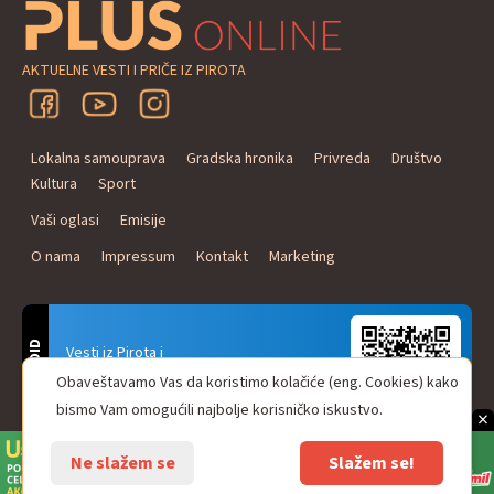
AKTUELNE VESTI I PRIČE IZ PIROTA
Lokalna samouprava
Gradska hronika
Privreda
Društvo
Kultura
Sport
Vaši oglasi
Emisije
O nama
Impressum
Kontakt
Marketing
ANDROID
Vesti iz Pirota i
Naxi Plus Radio
Obaveštavamo Vas da koristimo kolačiće (eng. Cookies) kako
Uvek u Vašem džepu!
bismo Vam omogućili najbolje korisničko iskustvo.
×
Ne slažem se
Slažem se!
© Pirot plus online - internet portal. Sva prava zadržana.