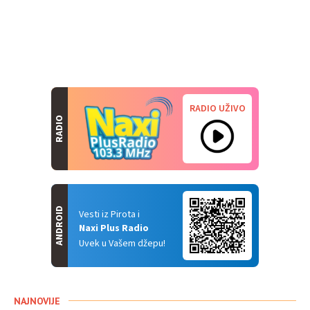
RADIO UŽIVO
RADIO
ANDROID
Vesti iz Pirota i
Naxi Plus Radio
Uvek u Vašem džepu!
NAJNOVIJE