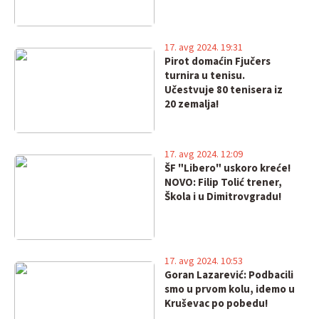
17. avg 2024. 19:31
Pirot domaćin Fjučers
turnira u tenisu.
Učestvuje 80 tenisera iz
20 zemalja!
17. avg 2024. 12:09
ŠF "Libero" uskoro kreće!
NOVO: Filip Tolić trener,
Škola i u Dimitrovgradu!
17. avg 2024. 10:53
Goran Lazarević: Podbacili
smo u prvom kolu, idemo u
Kruševac po pobedu!