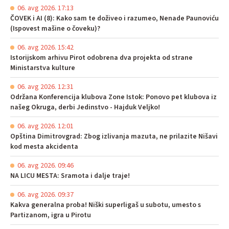
06. avg 2026. 17:13
ČOVEK i AI (8): Kako sam te doživeo i razumeo, Nenade Paunoviću
(Ispovest mašine o čoveku)?
06. avg 2026. 15:42
Istorijskom arhivu Pirot odobrena dva projekta od strane
Ministarstva kulture
06. avg 2026. 12:31
Održana Konferencija klubova Zone Istok: Ponovo pet klubova iz
našeg Okruga, derbi Jedinstvo - Hajduk Veljko!
06. avg 2026. 12:01
Opština Dimitrovgrad: Zbog izlivanja mazuta, ne prilazite Nišavi
kod mesta akcidenta
06. avg 2026. 09:46
NA LICU MESTA: Sramota i dalje traje!
06. avg 2026. 09:37
Kakva generalna proba! Niški superligaš u subotu, umesto s
Partizanom, igra u Pirotu