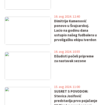
16. avg 2024. 12:40
Dimitrije Kamenović
ponovo u Švajcarskoj.
Lacio na godinu dana
ustupio našeg fudbalera u
prvoligašku ekipu Iverdon
16. avg 2024. 10:55
Džudisti počeli pripreme
za nastavak sezone
15. avg 2024. 11:00
SUSRET S POVODOM:
Stevica Josifović
predstavlja prvo pojačanje