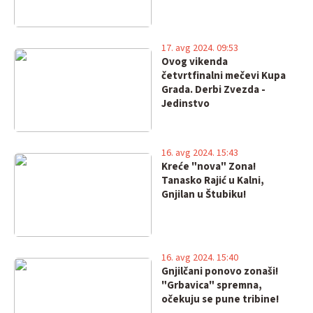
17. avg 2024. 09:53
Ovog vikenda
četvrtfinalni mečevi Kupa
Grada. Derbi Zvezda -
Jedinstvo
16. avg 2024. 15:43
Kreće "nova" Zona!
Tanasko Rajić u Kalni,
Gnjilan u Štubiku!
16. avg 2024. 15:40
Gnjilčani ponovo zonaši!
"Grbavica" spremna,
očekuju se pune tribine!