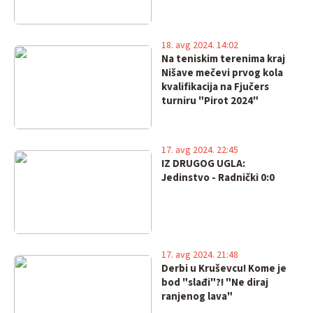
18. avg 2024. 14:02
Na teniskim terenima kraj
Nišave mečevi prvog kola
kvalifikacija na Fjučers
turniru "Pirot 2024"
17. avg 2024. 22:45
IZ DRUGOG UGLA:
Jedinstvo - Radnički 0:0
17. avg 2024. 21:48
Derbi u Kruševcu! Kome je
bod "slađi"?! "Ne diraj
ranjenog lava"