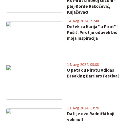
KK Pirot u novoj sezoni -
plej Đorđe Rakočević,
Knjaževac!
14. avg 2024. 21:48
Doček za Karija "u Pirot"!
Pešić: Pirot je oduvek bio
moja inspiracija
14. avg 2024. 09:08
U petak u Pirotu Adidas
Breaking Barriers Festival
13. avg 2024. 13:20
Da li je ovo Radnički koji
volimo!?