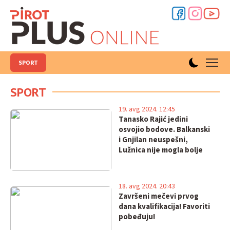
SPORT
SPORT
19. avg 2024. 12:45
Tanasko Rajić jedini
osvojio bodove. Balkanski
i Gnjilan neuspešni,
Lužnica nije mogla bolje
18. avg 2024. 20:43
Završeni mečevi prvog
dana kvalifikacija! Favoriti
pobeđuju!