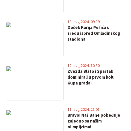
13. avg 2024. 09:39
Doček Karija Pešića u
sredu ispred Omladinskog
stadiona
12. avg 2024. 10:50
Zvezda Blato i Spartak
dominirali u prvom kolu
Kupa grada!
11. avg 2024. 21:01
Bravo! Naš Bane pobeđuje
zajedno sa našim
olimpijcima!