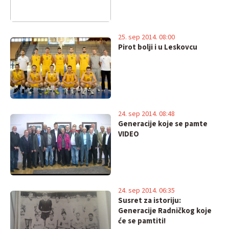
25. sep 2014. 08:00
Pirot bolji i u Leskovcu
24. sep 2014. 08:48
Generacije koje se pamte
VIDEO
24. sep 2014. 06:35
Susret za istoriju:
Generacije Radničkog koje
će se pamtiti!