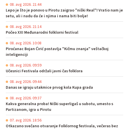
08. avg 2026. 21:44
Lepo je što je ponovo u Pirotu zaigrao "niški Real"! Vratio nam je
setu, ali i nadu da će i njima i nama biti bolje!
08. avg 2026. 21:14
Počeo XXI Međunarodni folklorni festival
08. avg 2026. 10:08
Piroćanac Bojan Ćirić postavlja "Kičmu znanja" veštačkoj
inteligenciji
08. avg 2026. 09:59
Učesnici Festivala održali javni čas folklora
08. avg 2026. 09:44
Danas se igraju utakmice prvog kola Kupa grada
08. avg 2026. 09:37
Kakva generalna proba! Niški superligaš u subotu, umesto s
Partizanom, igra u Pirotu
07. avg 2026. 18:56
Otkazano svečano otvaranje Folklornog festivala, večeras bez