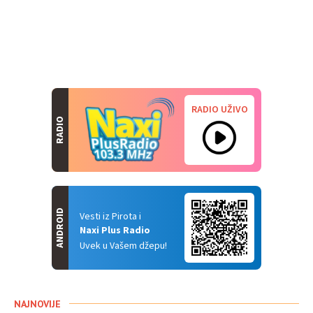
RADIO UŽIVO
RADIO
ANDROID
Vesti iz Pirota i
Naxi Plus Radio
Uvek u Vašem džepu!
NAJNOVIJE