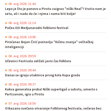
08. avg 2026. 21:44
Lepo je što je ponovo u Pirotu zaigrao "niški Real"! Vratio nam je
setu, ali i nadu da će i njima i nama biti bolje!
08. avg 2026. 21:14
Počeo XXI Medjunarodni folklorni festival
08. avg 2026. 10:08
Piroćanac Bojan Ćirić postavlja "Kičmu znanja" veštačkoj
inteligenciji
08. avg 2026. 09:59
Učesnici Festivala održali javni čas folklora
08. avg 2026. 09:44
Danas se igraju utakmice prvog kola Kupa grada
08. avg 2026. 09:37
Kakva generalna proba! Niški superligaš u subotu, umesto s
Partizanom, igra u Pirotu
07. avg 2026. 18:56
Otkazano svečano otvaranje Folklornog festivala, večeras bez