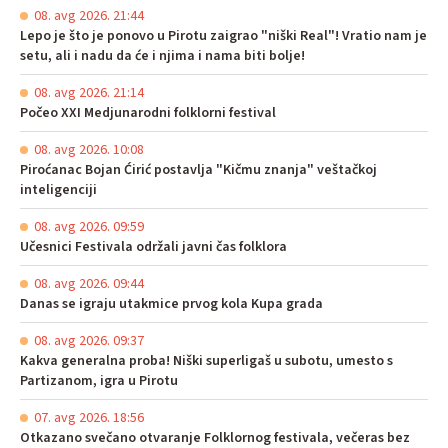
08. avg 2026. 21:44
Lepo je što je ponovo u Pirotu zaigrao "niški Real"! Vratio nam je
setu, ali i nadu da će i njima i nama biti bolje!
08. avg 2026. 21:14
Počeo XXI Medjunarodni folklorni festival
08. avg 2026. 10:08
Piroćanac Bojan Ćirić postavlja "Kičmu znanja" veštačkoj
inteligenciji
08. avg 2026. 09:59
Učesnici Festivala održali javni čas folklora
08. avg 2026. 09:44
Danas se igraju utakmice prvog kola Kupa grada
08. avg 2026. 09:37
Kakva generalna proba! Niški superligaš u subotu, umesto s
Partizanom, igra u Pirotu
07. avg 2026. 18:56
Otkazano svečano otvaranje Folklornog festivala, večeras bez