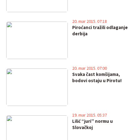
20. mar 2015. 07:18
Piroćanci tražili odlaganje
derbija
20. mar 2015. 07:00
Svaka čast komšijama,
bodovi ostaju u Pirotu!
19. mar 2015. 05:37
Lilić “juri” normu u
Slovačkoj