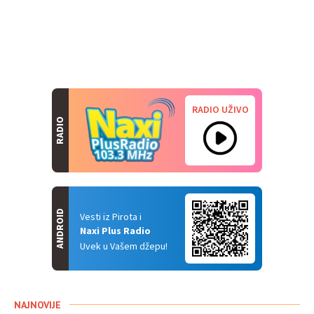
RADIO UŽIVO
RADIO
ANDROID
Vesti iz Pirota i
Naxi Plus Radio
Uvek u Vašem džepu!
NAJNOVIJE