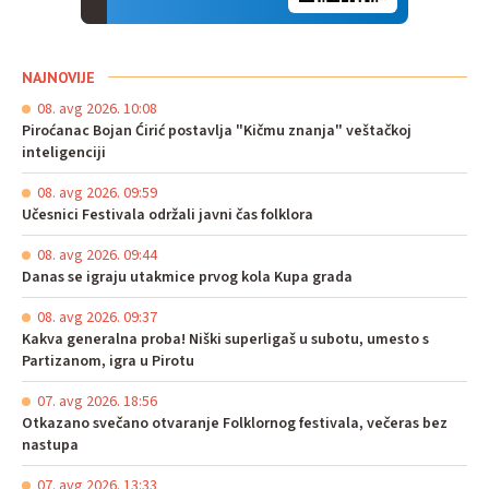
NAJNOVIJE
08. avg 2026. 10:08
Piroćanac Bojan Ćirić postavlja "Kičmu znanja" veštačkoj
inteligenciji
08. avg 2026. 09:59
Učesnici Festivala održali javni čas folklora
08. avg 2026. 09:44
Danas se igraju utakmice prvog kola Kupa grada
08. avg 2026. 09:37
Kakva generalna proba! Niški superligaš u subotu, umesto s
Partizanom, igra u Pirotu
07. avg 2026. 18:56
Otkazano svečano otvaranje Folklornog festivala, večeras bez
nastupa
07. avg 2026. 13:33