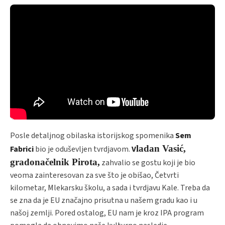
Posle detaljnog obilaska istorijskog spomenika
Sem
ladan Vasić,
Fabrici
bio je oduševljen tvrdjavom.
V
gradonačelnik Pirota,
zahvalio se gostu koji je bio
veoma zainteresovan za sve što je obišao, Četvrti
kilometar, Mlekarsku školu, a sada i tvrdjavu Kale. Treba da
se zna da je EU značajno prisutna u našem gradu kao i u
našoj zemlji. Pored ostalog, EU nam je kroz IPA program