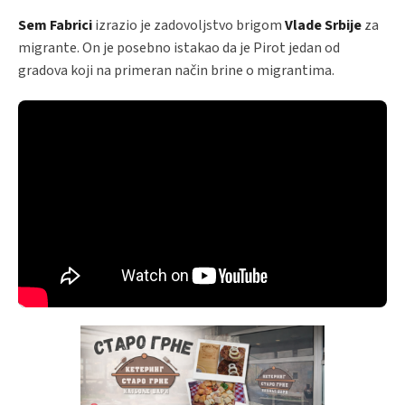
Sem Fabrici
izrazio je zadovoljstvo brigom
Vlade Srbije
za
migrante. On je posebno istakao da je Pirot jedan od
gradova koji na primeran način brine o migrantima.