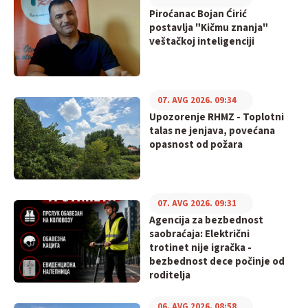
Piroćanac Bojan Ćirić
postavlja "Kičmu znanja"
veštačkoj inteligenciji
07. AVG 2026. 09:34
Upozorenje RHMZ - Toplotni
talas ne jenjava, povećana
opasnost od požara
07. AVG 2026. 09:31
Agencija za bezbednost
saobraćaja: Električni
trotinet nije igračka -
bezbednost dece počinje od
roditelja
06. AVG 2026. 08:58