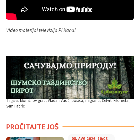
Video materijal televizija Pi Kanal.
Tagovi:
Momčilov grad
Vladan Vasić
poseta
migranti
Četvrti kilometar
Sem Fabrici
PROČITAJTE JOŠ
08. AVG 2026. 10:08