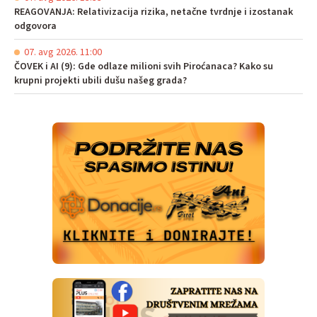
REAGOVANJA: Relativizacija rizika, netačne tvrdnje i izostanak
odgovora
07. avg 2026. 11:00
ČOVEK i AI (9): Gde odlaze milioni svih Piroćanaca? Kako su
krupni projekti ubili dušu našeg grada?