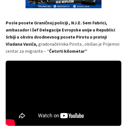
Posle posete Graničnoj policiji
, NJ.E. Sem Fabrici,
ambasador i šef Delegacije Evropske unije u Republici
Srbiji
u okviru dvodnevnog posete
Pirotu
u pratnji
Vladana Vasića,
gradonačelnika Pirota , obišao je Prijemni
centar za migrante – “
Četvrti kilometar”