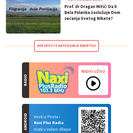
Prof. dr Dragan Mitić: Da li
Bela Palanka zaslužuje Dom
sećanja Svetog Nikete?
SVE VESTI IZ KATEGORIJE DRUŠTVO
RADIO UŽIVO
RADIO
ANDROID
Vesti iz Pirota i
Naxi Plus Radio
Uvek u Vašem džepu!