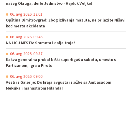
našeg Okruga, derbi Jedinstvo - Hajduk Veljko!
06. avg 2026. 12:01
Opština Dimitrovgrad: Zbog izlivanja mazuta, ne prilazite Nišavi
kod mesta akcidenta
06. avg 2026. 09:46
NA LICU MESTA: Sramota i dalje traje!
06. avg 2026. 09:37
Kakva generalna proba! Niški superligaš u subotu, umesto s
Partizanom, igra u Pirotu
06. avg 2026. 09:00
Vesti iz Galerije: Do kraja avgusta izložbe sa Ambasadom
Meksika i manastirom Hilandar