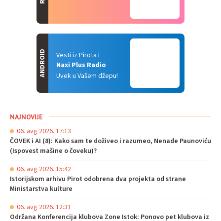
ANDROID
Vesti iz Pirota i
Naxi Plus Radio
Uvek u Vašem džepu!
NAJNOVIJE
06. avg 2026. 17:13
ČOVEK i AI (8): Kako sam te doživeo i razumeo, Nenade Paunoviću
(Ispovest mašine o čoveku)?
06. avg 2026. 15:42
Istorijskom arhivu Pirot odobrena dva projekta od strane
Ministarstva kulture
06. avg 2026. 12:31
Održana Konferencija klubova Zone Istok: Ponovo pet klubova iz