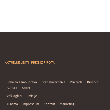
AKTUELNE VESTI I PRIČE IZ PIROTA
Lokalna samouprava
Gradska hronika
Privreda
Društvo
Kultura
Sport
Vaši oglasi
Emisije
O nama
Impressum
Kontakt
Marketing