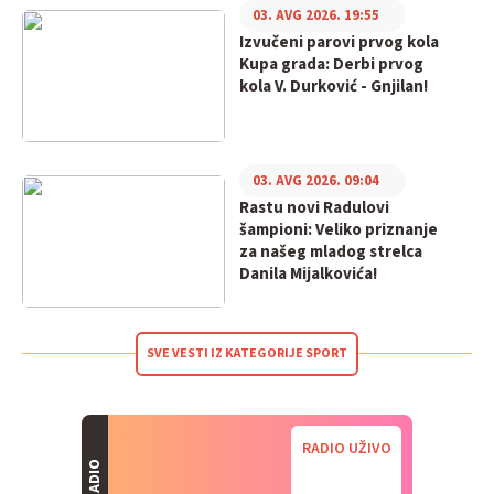
03. AVG 2026. 19:55
Izvučeni parovi prvog kola
Kupa grada: Derbi prvog
kola V. Durković - Gnjilan!
03. AVG 2026. 09:04
Rastu novi Radulovi
šampioni: Veliko priznanje
za našeg mladog strelca
Danila Mijalkovića!
SVE VESTI IZ KATEGORIJE SPORT
RADIO UŽIVO
RADIO