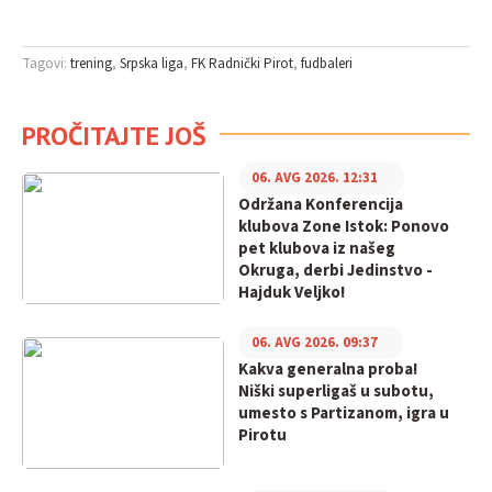
Tagovi:
trening
Srpska liga
FK Radnički Pirot
fudbaleri
PROČITAJTE JOŠ
06. AVG 2026. 12:31
Održana Konferencija
klubova Zone Istok: Ponovo
pet klubova iz našeg
Okruga, derbi Jedinstvo -
Hajduk Veljko!
06. AVG 2026. 09:37
Kakva generalna proba!
Niški superligaš u subotu,
umesto s Partizanom, igra u
Pirotu