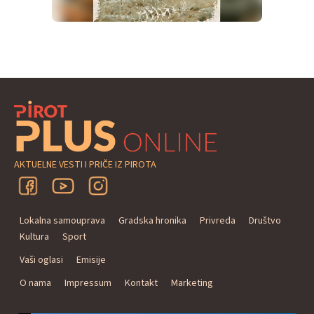
AKTUELNE VESTI I PRIČE IZ PIROTA
Lokalna samouprava
Gradska hronika
Privreda
Društvo
Kultura
Sport
Vaši oglasi
Emisije
O nama
Impressum
Kontakt
Marketing