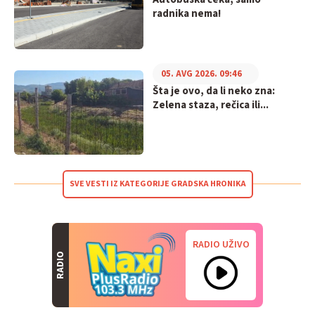
radnika nema!
05. AVG 2026. 09:46
Šta je ovo, da li neko zna:
Zelena staza, rečica ili...
SVE VESTI IZ KATEGORIJE GRADSKA HRONIKA
RADIO UŽIVO
RADIO