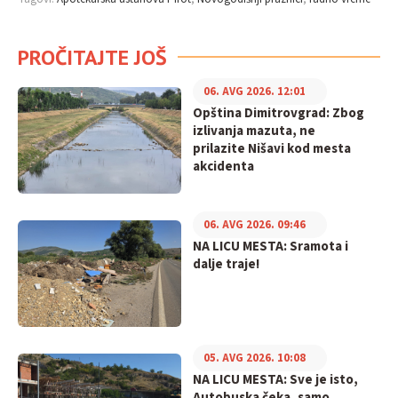
PROČITAJTE JOŠ
06. AVG 2026. 12:01
Opština Dimitrovgrad: Zbog
izlivanja mazuta, ne
prilazite Nišavi kod mesta
akcidenta
06. AVG 2026. 09:46
NA LICU MESTA: Sramota i
dalje traje!
05. AVG 2026. 10:08
NA LICU MESTA: Sve je isto,
Autobuska čeka, samo