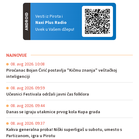
ANDROID
Vesti iz Pirota i
Naxi Plus Radio
Uvek u Vašem džepu!
NAJNOVIJE
08. avg 2026. 10:08
Piroćanac Bojan Ćirić postavlja "Kičmu znanja" veštačkoj
inteligenciji
08. avg 2026. 09:59
Učesnici Festivala održali javni čas folklora
08. avg 2026. 09:44
Danas se igraju utakmice prvog kola Kupa grada
08. avg 2026. 09:37
Kakva generalna proba! Niški superligaš u subotu, umesto s
Partizanom, igra u Pirotu