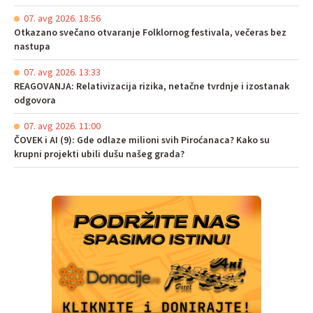
07. avg 2026. 18:56
Otkazano svečano otvaranje Folklornog festivala, večeras bez
nastupa
07. avg 2026. 13:33
REAGOVANJA: Relativizacija rizika, netačne tvrdnje i izostanak
odgovora
07. avg 2026. 11:00
ČOVEK i AI (9): Gde odlaze milioni svih Piroćanaca? Kako su
krupni projekti ubili dušu našeg grada?