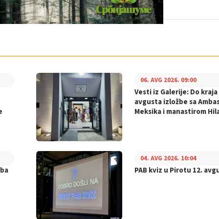
06. AVG 2026. 09:00
Vesti iz Galerije: Do kraja
avgusta izložbe sa Amb
e
Meksika i manastirom Hil
04. AVG 2026. 10:04
žba
PAB kviz u Pirotu 12. avg