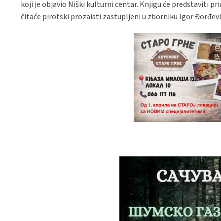
koji je objavio Niški kulturni centar. Knjigu će predstaviti 
čitaće pirotski prozaisti zastupljeni u zborniku Igor Đorđevi