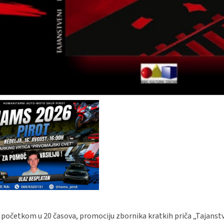
 početkom u 20 časova, promociju zbornika kratkih priča „Tajanst