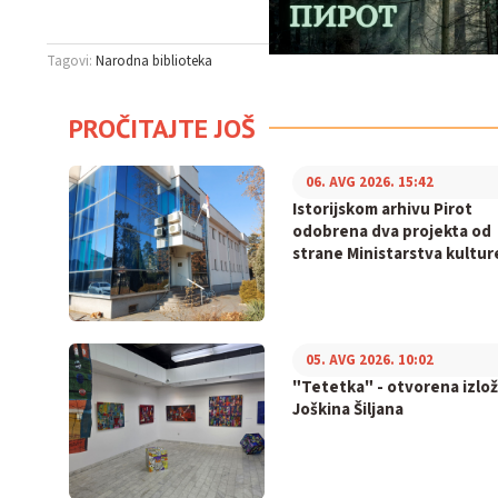
Tagovi:
Narodna biblioteka
PROČITAJTE JOŠ
06. AVG 2026. 15:42
Istorijskom arhivu Pirot
odobrena dva projekta od
strane Ministarstva kultur
05. AVG 2026. 10:02
"Tetetka" - otvorena izlo
Joškina Šiljana