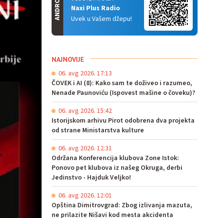
ANDROID
Naxi Plus Radio
Uvek u Vašem džepu!
NAJNOVIJE
06. avg 2026. 17:13
ČOVEK i AI (8): Kako sam te doživeo i razumeo,
Nenade Paunoviću (Ispovest mašine o čoveku)?
06. avg 2026. 15:42
Istorijskom arhivu Pirot odobrena dva projekta
od strane Ministarstva kulture
06. avg 2026. 12:31
Održana Konferencija klubova Zone Istok:
Ponovo pet klubova iz našeg Okruga, derbi
Jedinstvo - Hajduk Veljko!
06. avg 2026. 12:01
Opština Dimitrovgrad: Zbog izlivanja mazuta,
ne prilazite Nišavi kod mesta akcidenta