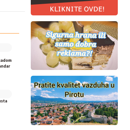
asadom
andar
usta