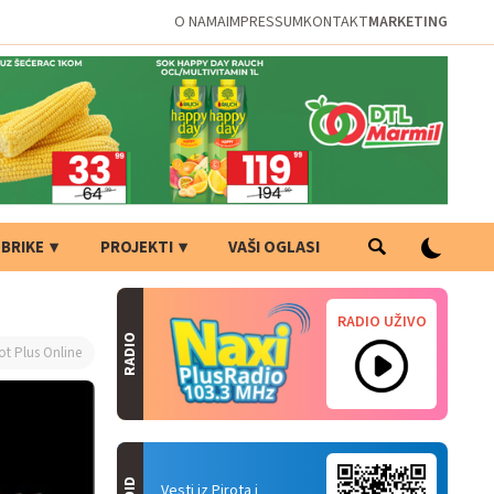
O NAMA
IMPRESSUM
KONTAKT
MARKETING
BRIKE
PROJEKTI
VAŠI OGLASI
RADIO UŽIVO
RADIO
ot Plus Online
Vesti iz Pirota i