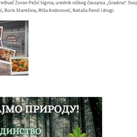
priređivač Zoran Pešić Sigma, urednik niškog časopisa „Gradina“. Svoj
ć, Boris Starešina, Miša Andonović, Nataša Panić i drugi.