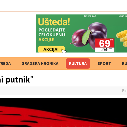
VREDA
GRADSKA HRONIKA
KULTURA
SPORT
RU
i putnik"
Pir