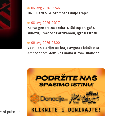
06. avg 2026. 09:46
NA LICU MESTA: Sramota i dalje traje!
06. avg 2026. 09:37
Kakva generalna proba! Niški superligaš u
subotu, umesto s Partizanom, igra u Pirotu
06. avg 2026. 09:00
Vesti iz Galerije: Do kraja avgusta izložbe sa
Ambasadom Meksika i manastirom Hilandar
veni putnik“