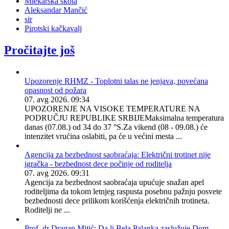
Mlekarska škola
Aleksandar Mančić
sir
Pirotski kačkavalj
Pročitajte još
Upozorenje RHMZ - Toplotni talas ne jenjava, povećana
opasnost od požara
07. avg 2026. 09:34
UPOZORENJE NA VISOKE TEMPERATURE NA
PODRUČJU REPUBLIKE SRBIJEMaksimalna temperatura
danas (07.08.) od 34 do 37 °S.Za vikend (08 - 09.08.) će
intenzitet vrućina oslabiti, pa će u većini mesta ...
Agencija za bezbednost saobraćaja: Električni trotinet nije
igračka - bezbednost dece počinje od roditelja
07. avg 2026. 09:31
Agencija za bezbednost saobraćaja upućuje snažan apel
roditeljima da tokom letnjeg raspusta posebnu pažnju posvete
bezbednosti dece prilikom korišćenja električnih trotineta.
Roditelji ne ...
Prof. dr Dragan Mitić: Da li Bela Palanka zaslužuje Dom