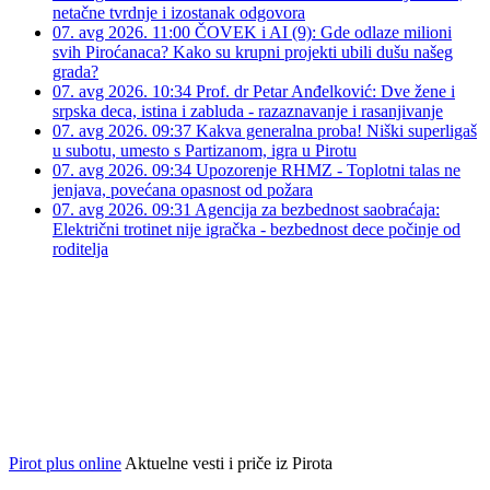
netačne tvrdnje i izostanak odgovora
07. avg 2026. 11:00
ČOVEK i AI (9): Gde odlaze milioni
svih Piroćanaca? Kako su krupni projekti ubili dušu našeg
grada?
07. avg 2026. 10:34
Prof. dr Petar Anđelković: Dve žene i
srpska deca, istina i zabluda - razaznavanje i rasanjivanje
07. avg 2026. 09:37
Kakva generalna proba! Niški superligaš
u subotu, umesto s Partizanom, igra u Pirotu
07. avg 2026. 09:34
Upozorenje RHMZ - Toplotni talas ne
jenjava, povećana opasnost od požara
07. avg 2026. 09:31
Agencija za bezbednost saobraćaja:
Električni trotinet nije igračka - bezbednost dece počinje od
roditelja
Pirot plus online
Aktuelne vesti i priče iz Pirota