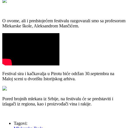
O ovome, ali i predstojećem festivalu razgovarali smo sa profesorom
Mlekarske škole, Aleksandrom Mančićem.
Festival sira i kačkavalja u Pirotu biće održan 30.septembra na
Maloj sceni u dvorištu Istorijskog arhiva.
Pored brojnih mlekara iz Srbije, na festivalu će se predstaviti i
izlagači iz regiona, kao i proizvođači vina i rakije.
Tagovi: