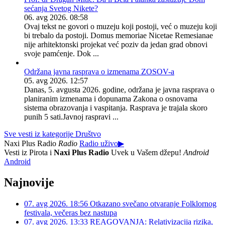
sećanja Svetog Nikete?
06. avg 2026. 08:58
Ovaj tekst ne govori o muzeju koji postoji, već o muzeju koji
bi trebalo da postoji. Domus memoriae Nicetae Remesianae
nije arhitektonski projekat već poziv da jedan grad obnovi
svoje pamćenje. Dok ...
Održana javna rasprava o izmenama ZOSOV-a
05. avg 2026. 12:57
Danas, 5. avgusta 2026. godine, održana je javna rasprava o
planiranim izmenama i dopunama Zakona o osnovama
sistema obrazovanja i vaspitanja. Rasprava je trajala skoro
punih 5 sati.Javnoj raspravi ...
Sve vesti iz kategorije Društvo
Naxi Plus Radio
Radio
Radio uživo
▶
Vesti iz Pirota i
Naxi Plus Radio
Uvek u Vašem džepu!
Android
Android
Najnovije
07. avg 2026. 18:56
Otkazano svečano otvaranje Folklornog
festivala, večeras bez nastupa
07. avg 2026. 13:33
REAGOVANJA: Relativizacija rizika,