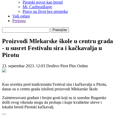
Pirotski govor kao brend
Mi, Caribrodžanje
Pravo na život bez prepreka
Vaši oglasi
Pretraga
Pretražite
Proizvodi Mlekarske škole u centru grada
- u susret Festivalu sira i kačkavalja u
Pirotu
23. septembar 2023. 12:03
Društvo
Pirot Plus Online
Kao uvertira pred tradicionalni Festival sira i kačkavalja u Pirotu,
danas su u centru grada izloženi proizvodi Mlekarske škole.
Zainteresovani građani i brojni gosti koji su iz susedne Bugarske
došli ovog vikenda mogu da probaju i kupe kvalitetne sireve i
lokalni brend Pirotski kačkavalj.