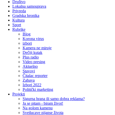
Društvo
Lokalna samouprava
Privreda
Gradska hronika
Kultura
Sport
Rubrike
Blog
Korona virus
izbori
Kamera ne miruje
Dečiji kutak
Plus radio
Video presing
Aktuelno
Stavovi
Čitalac reporter
Zabava
Izbori 2022
Politički marketing
Projekti
Sigurna hrana ili samo dobra reklama?
Ja se pitam - biram život!
Na golom kamenu
Svetlucave nijanse života